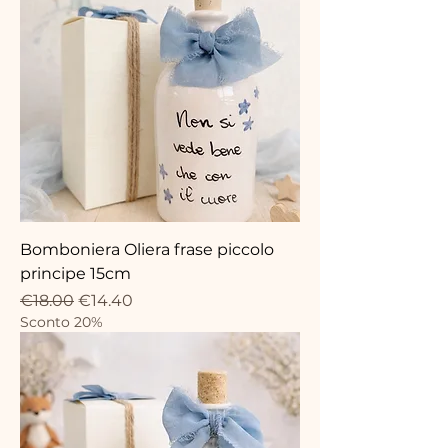
Bomboniera Oliera frase piccolo
principe 15cm
Regular Price
Sale Price
€18.00
€14.40
Sconto 20%