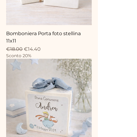
Bomboniera Porta foto stellina
11x11
Regular Price
Sale Price
€18.00
€14.40
Sconto 20%