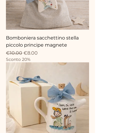
Bomboniera sacchettino stella
piccolo principe magnete
Regular Price
Sale Price
€10.00
€8.00
Sconto 20%