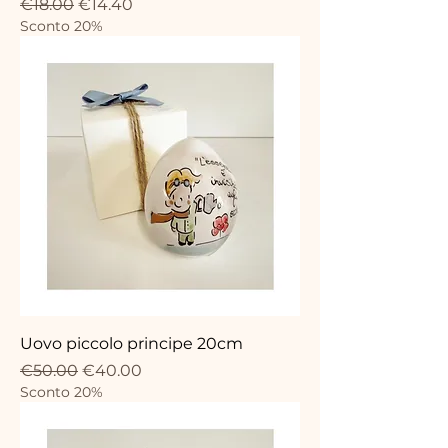
Regular Price
Sale Price
€18.00
€14.40
Sconto 20%
Uovo piccolo principe 20cm
Regular Price
Sale Price
€50.00
€40.00
Sconto 20%