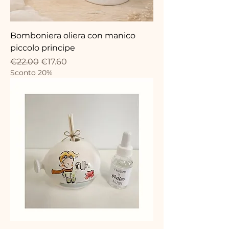
Bomboniera oliera con manico
piccolo principe
Regular Price
Sale Price
€22.00
€17.60
Sconto 20%