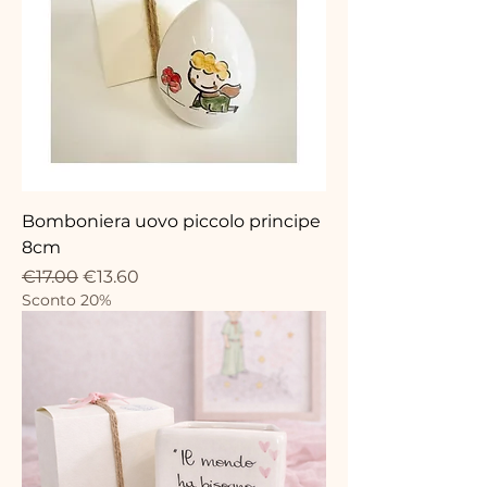
Bomboniera uovo piccolo principe
8cm
Regular Price
Sale Price
€17.00
€13.60
Sconto 20%