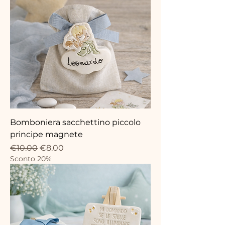
Bomboniera sacchettino piccolo
principe magnete
Regular Price
Sale Price
€10.00
€8.00
Sconto 20%