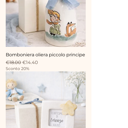
Bomboniera oliera piccolo principe
Regular Price
Sale Price
€18.00
€14.40
Sconto 20%