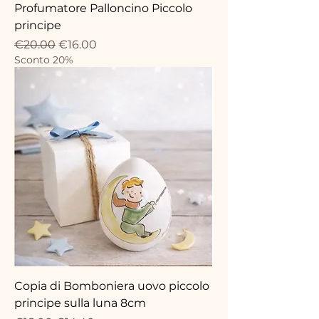
Profumatore Palloncino Piccolo
principe
Regular Price
Sale Price
€20.00
€16.00
Sconto 20%
Copia di Bomboniera uovo piccolo
principe sulla luna 8cm