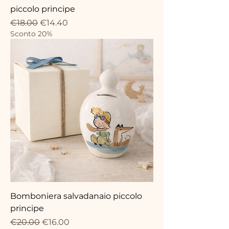
piccolo principe
Regular Price
Sale Price
€18.00
€14.40
Sconto 20%
Bomboniera salvadanaio piccolo
principe
Regular Price
Sale Price
€20.00
€16.00