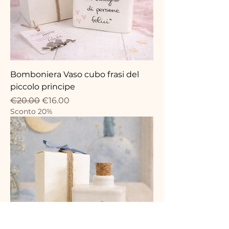
Bomboniera Vaso cubo frasi del
piccolo principe
Regular Price
Sale Price
€20.00
€16.00
Sconto 20%