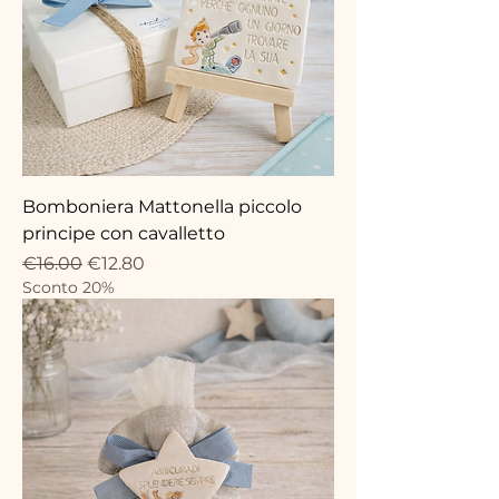
Bomboniera Mattonella piccolo
principe con cavalletto
Regular Price
Sale Price
€16.00
€12.80
Sconto 20%