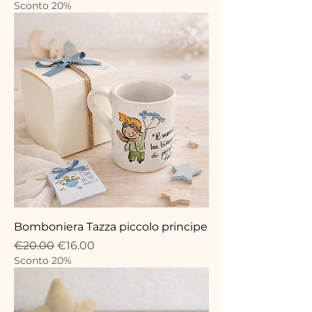
Sconto 20%
Bomboniera Tazza piccolo principe
Regular Price
Sale Price
€20.00
€16.00
Sconto 20%