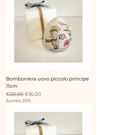
Bomboniera uovo piccolo principe
11cm
Regular Price
Sale Price
€20.00
€16.00
Sconto 20%