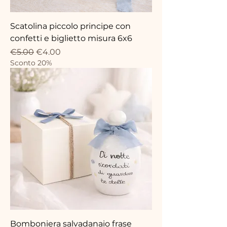
Scatolina piccolo principe con
confetti e biglietto misura 6x6
Regular Price
Sale Price
€5.00
€4.00
Sconto 20%
Bomboniera salvadanaio frase