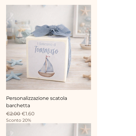
Personalizzazione scatola
barchetta
Regular Price
Sale Price
€2.00
€1.60
Sconto 20%