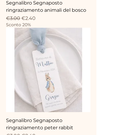
Segnalibro Segnaposto
ringraziamento animali del bosco
Regular Price
Sale Price
€3.00
€2.40
Sconto 20%
Segnalibro Segnaposto
ringraziamento peter rabbit