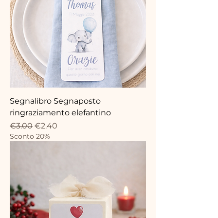
Segnalibro Segnaposto
ringraziamento elefantino
Regular Price
Sale Price
€3.00
€2.40
Sconto 20%