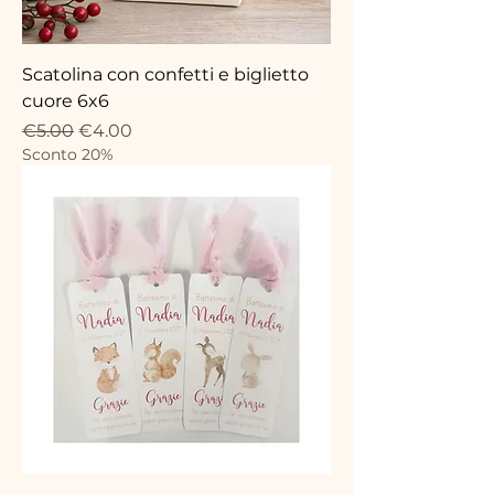
Scatolina con confetti e biglietto
cuore 6x6
Regular Price
Sale Price
€5.00
€4.00
Sconto 20%