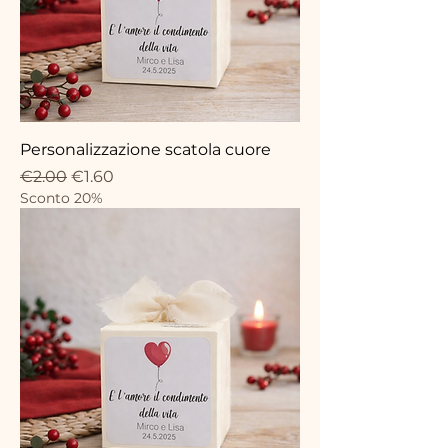
Personalizzazione scatola cuore
Regular Price
Sale Price
€2.00
€1.60
Sconto 20%