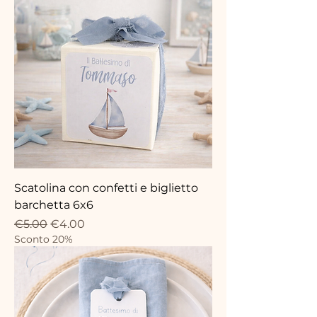
Scatolina con confetti e biglietto
barchetta 6x6
Regular Price
Sale Price
€5.00
€4.00
Sconto 20%