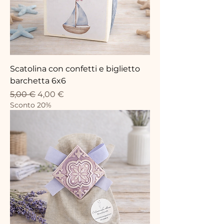
Scatolina con confetti e biglietto
barchetta 6x6
Standardpreis
Sale-Preis
5,00 €
4,00 €
Sconto 20%