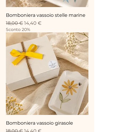
Bomboniera vassoio stelle marine
Standardpreis
Sale-Preis
18,00 €
14,40 €
Sconto 20%
Bomboniera vassoio girasole
Standardpreis
Sale-Preis
18,00 €
14,40 €