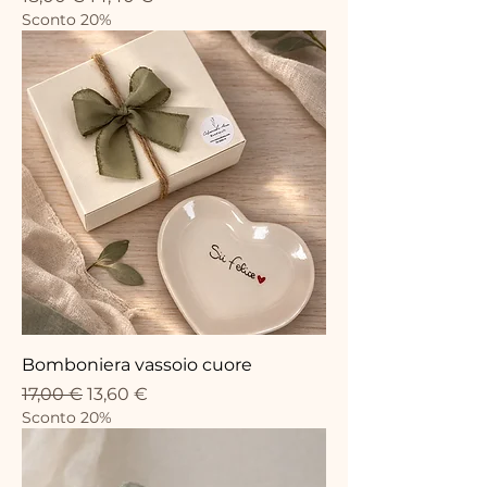
Sconto 20%
Bomboniera vassoio cuore
Standardpreis
Sale-Preis
17,00 €
13,60 €
Sconto 20%