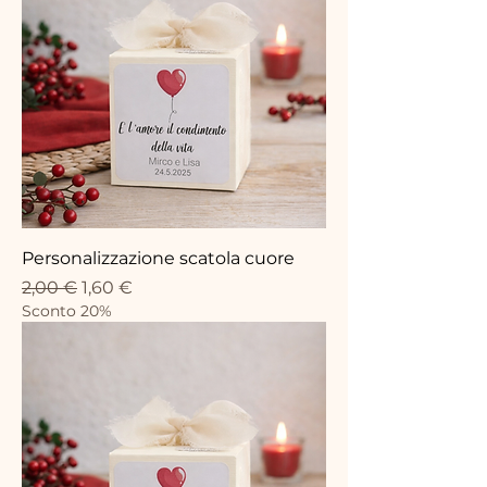
Personalizzazione scatola cuore
Standardpreis
Sale-Preis
2,00 €
1,60 €
Sconto 20%