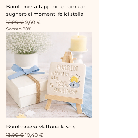
Bomboniera Tappo in ceramica e
sughero ai momenti felici stella
Standardpreis
Sale-Preis
12,00 €
9,60 €
Sconto 20%
Bomboniera Mattonella sole
Standardpreis
Sale-Preis
13,00 €
10,40 €