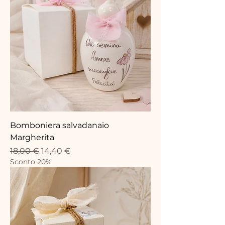
Bomboniera salvadanaio
Margherita
Standardpreis
Sale-Preis
18,00 €
14,40 €
Sconto 20%