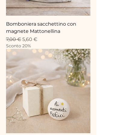
Bomboniera sacchettino con
magnete Mattonellina
Standardpreis
Sale-Preis
7,00 €
5,60 €
Sconto 20%