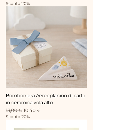
Sconto 20%
Bomboniera Aereoplanino di carta
in ceramica vola alto
Standardpreis
Sale-Preis
13,00 €
10,40 €
Sconto 20%