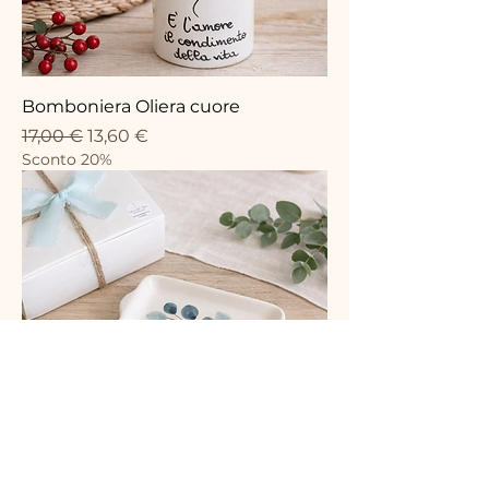
Bomboniera Oliera cuore
Standardpreis
Sale-Preis
17,00 €
13,60 €
Sconto 20%