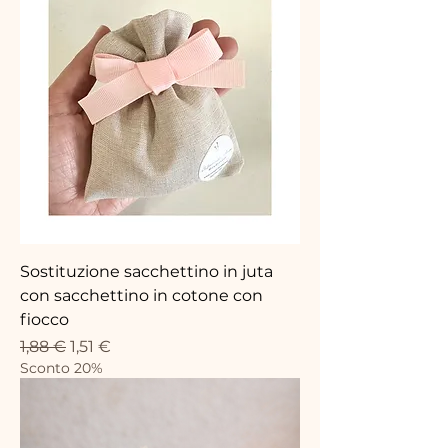
Sostituzione sacchettino in juta
con sacchettino in cotone con
fiocco
Standardpreis
Sale-Preis
1,88 €
1,51 €
Sconto 20%