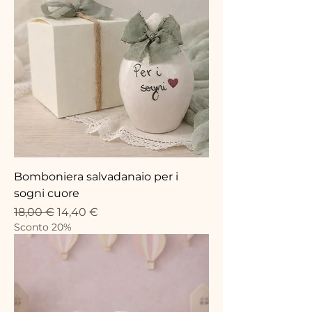
Bomboniera salvadanaio per i
sogni cuore
Standardpreis
Sale-Preis
18,00 €
14,40 €
Sconto 20%