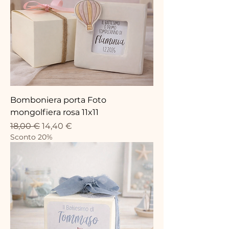
Bomboniera porta Foto
mongolfiera rosa 11x11
Standardpreis
Sale-Preis
18,00 €
14,40 €
Sconto 20%