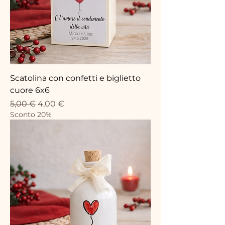
Scatolina con confetti e biglietto
cuore 6x6
Standardpreis
Sale-Preis
5,00 €
4,00 €
Sconto 20%