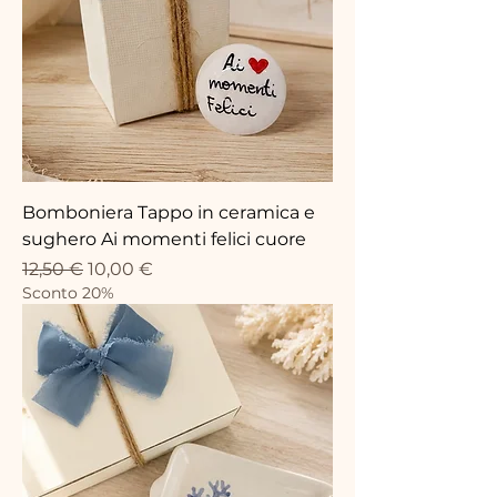
Bomboniera Tappo in ceramica e
sughero Ai momenti felici cuore
Standardpreis
Sale-Preis
12,50 €
10,00 €
Sconto 20%