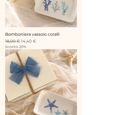
Bomboniera vassoio coralli
Standardpreis
Sale-Preis
18,00 €
14,40 €
Sconto 20%