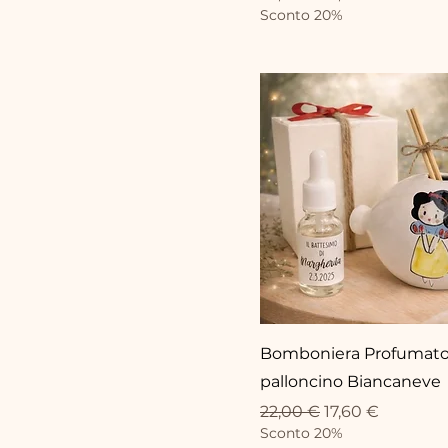
Sconto 20%
Bomboniera Profumato
palloncino Biancaneve
Standardpreis
Sale-Preis
22,00 €
17,60 €
Sconto 20%