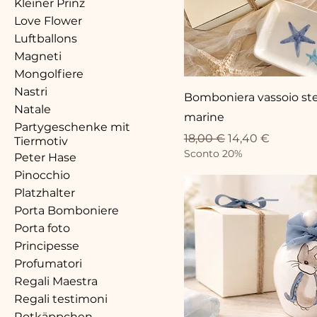
Kleiner Prinz
Love Flower
Luftballons
Magneti
Mongolfiere
Nastri
Bomboniera vassoio ste
Natale
marine
Partygeschenke mit
Standardpreis
Sale-Preis
18,00 €
14,40 €
Tiermotiv
Sconto 20%
Peter Hase
Pinocchio
Platzhalter
Porta Bomboniere
Porta foto
Principesse
Profumatori
Regali Maestra
Regali testimoni
Rotkäppchen