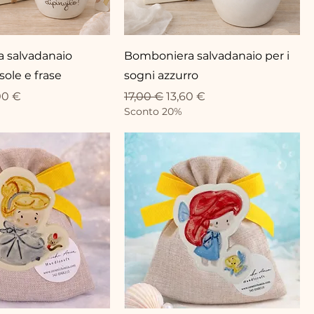
 salvadanaio
Bomboniera salvadanaio per i
sole e frase
sogni azzurro
eis
e-Preis
Standardpreis
Sale-Preis
00 €
17,00 €
13,60 €
Sconto 20%