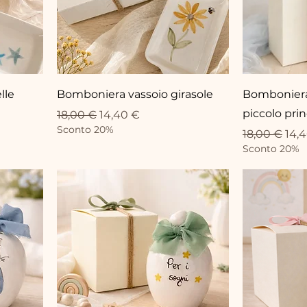
lle
Bomboniera vassoio girasole
Bomboniera 
piccolo pri
Standardpreis
Sale-Preis
18,00 €
14,40 €
Sconto 20%
Standardpr
Sale
18,00 €
14,
Sconto 20%