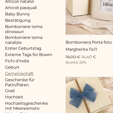
Articoli natalizi
Articoli pasquali
Baby Bunny
Bestätigung
Bomboniere tema
dinosauri
Bomboniere tema
Bomboniera Porta foto
natalizio
Erster Geburtstag
Margherita 11x11
Externe Tags für Boxen
Standardpreis
Sale-Preis
18,00 €
14,40 €
Fichi d’india
Sconto 20%
Geburt
Gemeinschaft
Geschenke für
Patin/Paten
Grad
Hochzeit
Hochzeitsgeschenke
mit Meeresmotiv