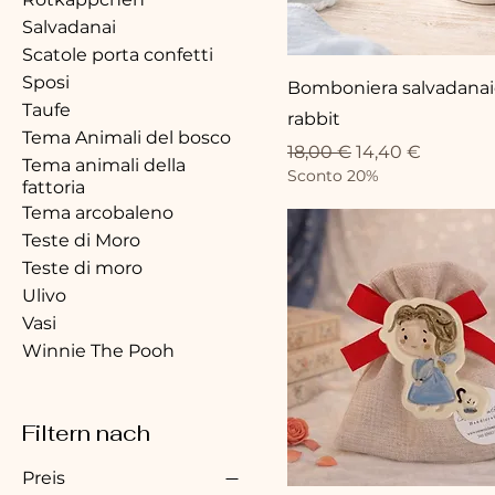
Salvadanai
Scatole porta confetti
Sposi
Bomboniera salvadanai
Taufe
rabbit
Tema Animali del bosco
Standardpreis
Sale-Preis
18,00 €
14,40 €
Tema animali della
Sconto 20%
fattoria
Tema arcobaleno
Teste di Moro
Teste di moro
Ulivo
Vasi
Winnie The Pooh
Filtern nach
Preis