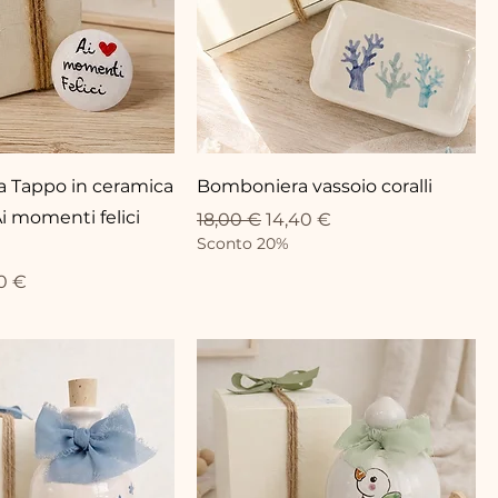
 Tappo in ceramica
Bomboniera vassoio coralli
i momenti felici
Standardpreis
Sale-Preis
18,00 €
14,40 €
Sconto 20%
eis
-Preis
0 €