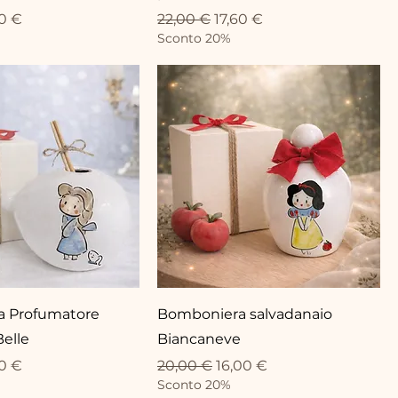
eis
e-Preis
Standardpreis
Sale-Preis
60 €
22,00 €
17,60 €
Sconto 20%
 Profumatore
Bomboniera salvadanaio
Belle
Biancaneve
eis
e-Preis
Standardpreis
Sale-Preis
60 €
20,00 €
16,00 €
Sconto 20%