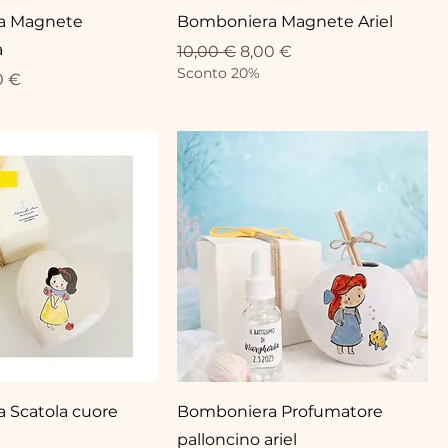
a Magnete
Bomboniera Magnete Ariel
a
Standardpreis
Sale-Preis
10,00 €
8,00 €
Sconto 20%
eis
-Preis
0 €
 Scatola cuore
Bomboniera Profumatore
palloncino ariel