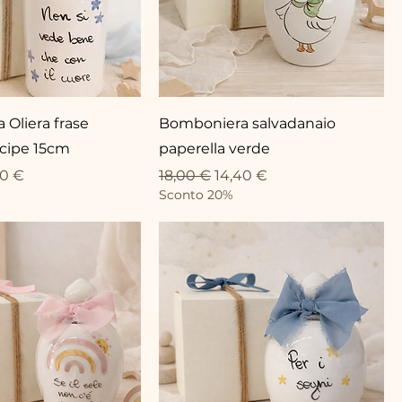
Oliera frase
Bomboniera salvadanaio
ncipe 15cm
paperella verde
eis
-Preis
Standardpreis
Sale-Preis
40 €
18,00 €
14,40 €
Sconto 20%