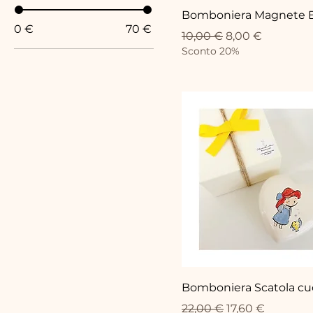
Bomboniera Magnete B
0 €
70 €
Standardpreis
Sale-Preis
10,00 €
8,00 €
Sconto 20%
Bomboniera Scatola cuo
Standardpreis
Sale-Preis
22,00 €
17,60 €