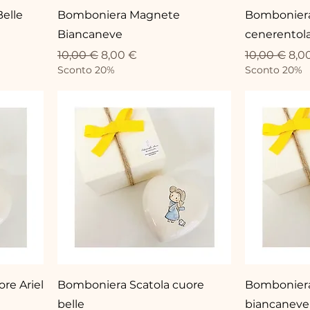
elle
Bomboniera Magnete
Bombonier
Biancaneve
cenerentol
Standardpreis
Sale-Preis
Standardpr
Sale
10,00 €
8,00 €
10,00 €
8,0
Sconto 20%
Sconto 20%
re Ariel
Bomboniera Scatola cuore
Bomboniera
belle
biancaneve