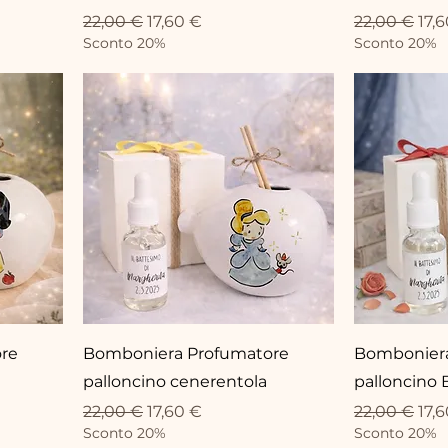
Standardpreis
Sale-Preis
Standardpr
Sal
22,00 €
17,60 €
22,00 €
17,
Sconto 20%
Sconto 20%
re
Bomboniera Profumatore
Bomboniera
palloncino cenerentola
palloncino 
Standardpreis
Sale-Preis
Standardpr
Sal
22,00 €
17,60 €
22,00 €
17,
Sconto 20%
Sconto 20%