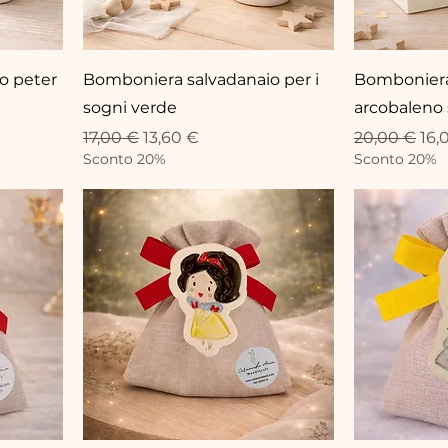
o peter
Bomboniera salvadanaio per i
Bomboniera
sogni verde
arcobaleno 
Standardpreis
Sale-Preis
Standardpr
Sal
17,00 €
13,60 €
20,00 €
16,
Sconto 20%
Sconto 20%