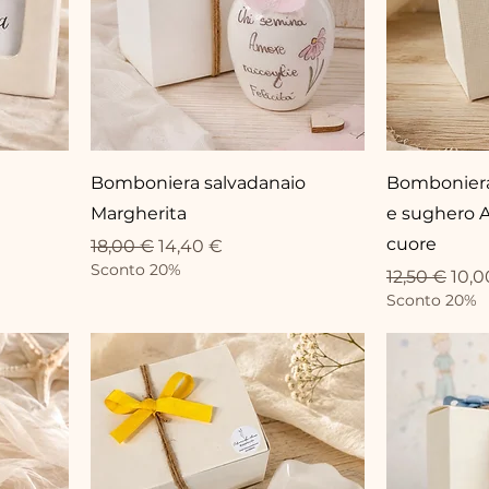
Bomboniera salvadanaio
Bomboniera
Margherita
e sughero A
cuore
Standardpreis
Sale-Preis
18,00 €
14,40 €
Sconto 20%
Standardpr
Sale
12,50 €
10,0
Sconto 20%