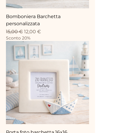
Bomboniera Barchetta
personalizzata
Standardpreis
Sale-Preis
15,00 €
12,00 €
Sconto 20%
Porta foto barchetta 16x16