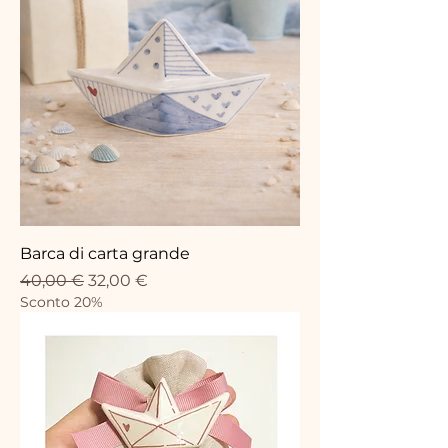
Barca di carta grande
Standardpreis
Sale-Preis
40,00 €
32,00 €
Sconto 20%