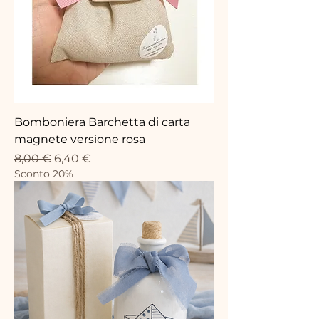
Bomboniera Barchetta di carta
magnete versione rosa
Standardpreis
Sale-Preis
8,00 €
6,40 €
Sconto 20%