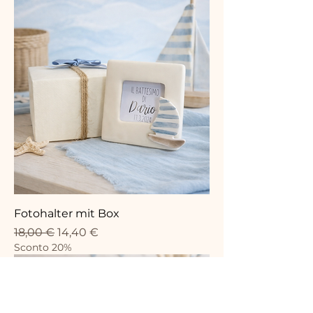
Fotohalter mit Box
Standardpreis
Sale-Preis
18,00 €
14,40 €
Sconto 20%