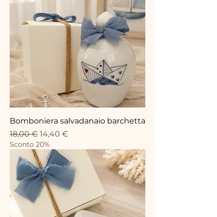
Bomboniera salvadanaio barchetta
Standardpreis
Sale-Preis
18,00 €
14,40 €
Sconto 20%