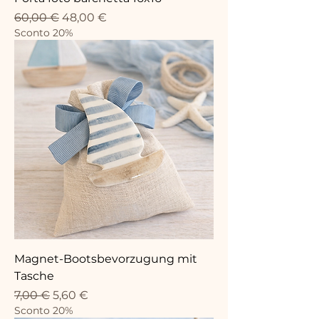
Standardpreis
Sale-Preis
60,00 €
48,00 €
Sconto 20%
Magnet-Bootsbevorzugung mit
Tasche
Standardpreis
Sale-Preis
7,00 €
5,60 €
Sconto 20%