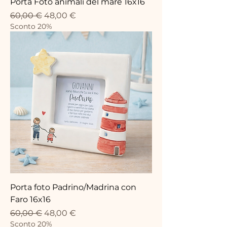
Porta Foto animali del mare 16x16
Standardpreis
Sale-Preis
60,00 €
48,00 €
Sconto 20%
Porta foto Padrino/Madrina con
Faro 16x16
Standardpreis
Sale-Preis
60,00 €
48,00 €
Sconto 20%