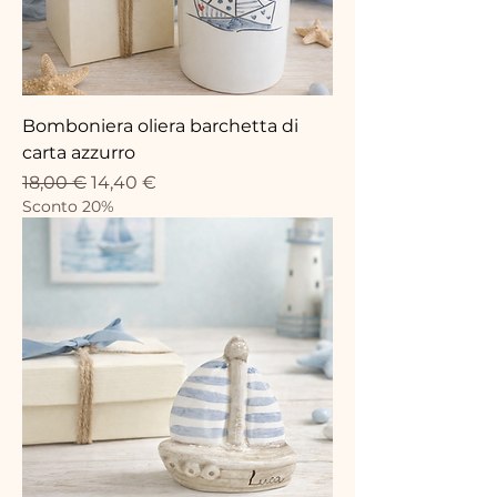
Bomboniera oliera barchetta di
carta azzurro
Standardpreis
Sale-Preis
18,00 €
14,40 €
Sconto 20%