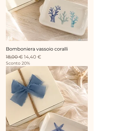
Bomboniera vassoio coralli
Standardpreis
Sale-Preis
18,00 €
14,40 €
Sconto 20%