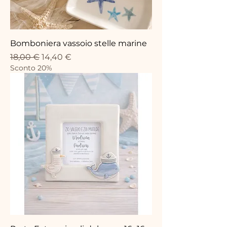
Bomboniera vassoio stelle marine
Standardpreis
Sale-Preis
18,00 €
14,40 €
Sconto 20%