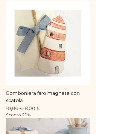
Bomboniera faro magnete con
scatola
Standardpreis
Sale-Preis
10,00 €
8,00 €
Sconto 20%