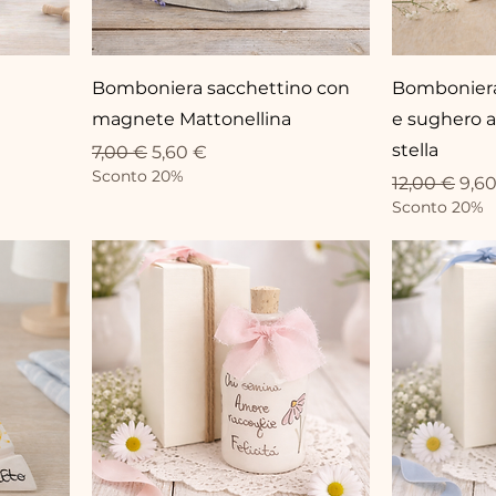
Bomboniera sacchettino con
Bomboniera
magnete Mattonellina
e sughero a
stella
Standardpreis
Sale-Preis
7,00 €
5,60 €
Sconto 20%
Standardpr
Sale
12,00 €
9,6
Sconto 20%