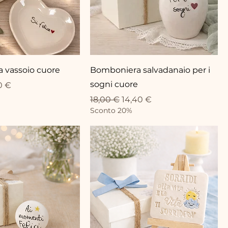
 vassoio cuore
Bomboniera salvadanaio per i
sogni cuore
eis
-Preis
0 €
Standardpreis
Sale-Preis
18,00 €
14,40 €
Sconto 20%