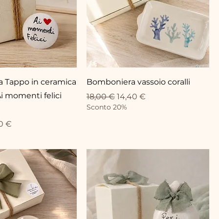
 Tappo in ceramica
Bomboniera vassoio coralli
i momenti felici
Standardpreis
Sale-Preis
18,00 €
14,40 €
Sconto 20%
eis
-Preis
0 €