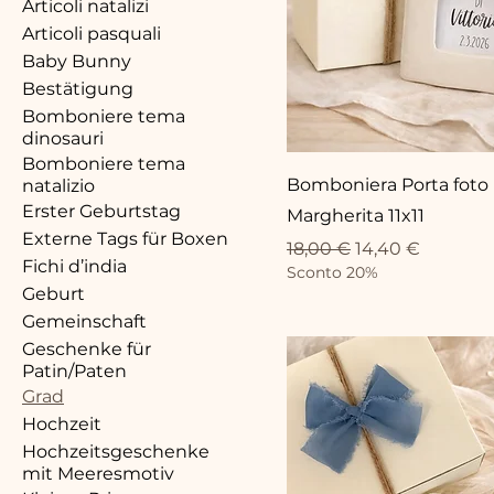
Articoli natalizi
Articoli pasquali
Baby Bunny
Bestätigung
Bomboniere tema
dinosauri
Bomboniere tema
Bomboniera Porta foto
natalizio
Erster Geburtstag
Margherita 11x11
Externe Tags für Boxen
Standardpreis
Sale-Preis
18,00 €
14,40 €
Fichi d’india
Sconto 20%
Geburt
Gemeinschaft
Geschenke für
Patin/Paten
Grad
Hochzeit
Hochzeitsgeschenke
mit Meeresmotiv