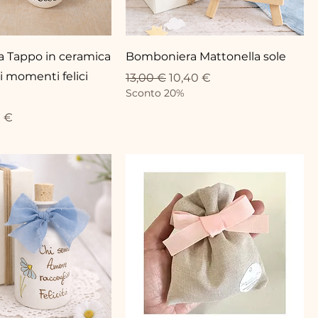
 Tappo in ceramica
Bomboniera Mattonella sole
i momenti felici
Standardpreis
Sale-Preis
13,00 €
10,40 €
Sconto 20%
eis
-Preis
0 €