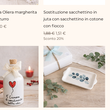
 Oliera margherita
Sostituzione sacchettino in
zurro
juta con sacchettino in cotone
con fiocco
eis
-Preis
40 €
Standardpreis
Sale-Preis
1,88 €
1,51 €
Sconto 20%