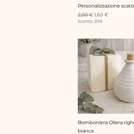
Personalizzazione scato
Standardpreis
Sale-Preis
2,00 €
1,60 €
Sconto 20%
Bomboniera Oliera righ
bianca