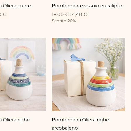
 Oliera cuore
Bomboniera vassoio eucalipto
eis
-Preis
Standardpreis
Sale-Preis
0 €
18,00 €
14,40 €
Sconto 20%
Oliera righe
Bomboniera Oliera righe
arcobaleno