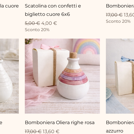
la cuore
Scatolina con confetti e
Bomboniera
biglietto cuore 6x6
Standardpr
Sale
17,00 €
13,6
Sconto 20%
Standardpreis
Sale-Preis
5,00 €
4,00 €
Sconto 20%
e
Bomboniera Oliera righe rosa
Bomboniera 
azzurro
Standardpreis
Sale-Preis
17,00 €
13,60 €