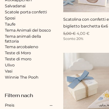
Salvadanai
Scatole porta confetti
Sposi
Scatolina con confetti e
Taufe
biglietto barchetta 6x6
Tema Animali del bosco
Standardpreis
Sale-Preis
5,00 €
4,00 €
Tema animali della
Sconto 20%
fattoria
Tema arcobaleno
Teste di Moro
Teste di moro
Ulivo
Vasi
Winnie The Pooh
Filtern nach
Preis