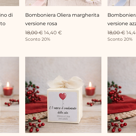
no di
Bomboniera Oliera margherita
Bomboniera
lto
versione rosa
versione az
Standardpreis
Sale-Preis
Standardpr
Sale
18,00 €
14,40 €
18,00 €
14,
Sconto 20%
Sconto 20%