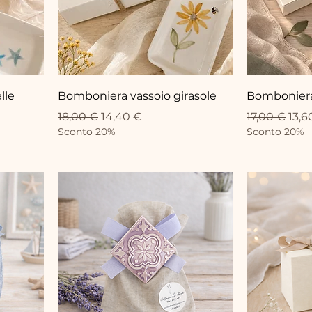
lle
Bomboniera vassoio girasole
Bomboniera
Standardpreis
Sale-Preis
Standardpr
Sale
18,00 €
14,40 €
17,00 €
13,6
Sconto 20%
Sconto 20%