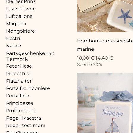
Kleiner Prinz
Love Flower
Luftballons
Magneti
Mongolfiere
Nastri
Bomboniera vassoio ste
Natale
marine
Partygeschenke mit
Standardpreis
Sale-Preis
18,00 €
14,40 €
Tiermotiv
Sconto 20%
Peter Hase
Pinocchio
Platzhalter
Porta Bomboniere
Porta foto
Principesse
Profumatori
Regali Maestra
Regali testimoni
Rotkäppchen