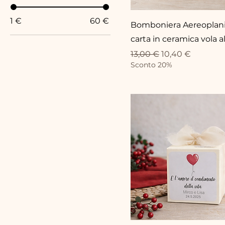
1 €
60 €
Bomboniera Aereoplani
carta in ceramica vola a
Standardpreis
Sale-Preis
13,00 €
10,40 €
Sconto 20%