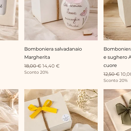
Bomboniera salvadanaio
Bomboniera
Margherita
e sughero A
cuore
Standardpreis
Sale-Preis
18,00 €
14,40 €
Sconto 20%
Standardpr
Sale
12,50 €
10,0
Sconto 20%