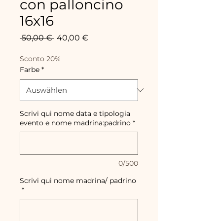
con palloncino
16x16
Standardpreis
Sale-
 50,00 € 
40,00 €
Preis
Sconto 20%
Farbe
*
Scrivi qui nome data e tipologia
evento e nome madrina:padrino
*
0/500
Scrivi qui nome madrina/ padrino
*