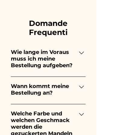
Domande
Frequenti
Wie lange im Voraus
muss ich meine
Bestellung aufgeben?
Ceramiche Ania kreiert und
bemalt vollständig von Hand,
Wann kommt meine
Bestellung an?
daher dauert ihre Herstellung
lange! Der Zeitpunkt hängt
Der Eingang der Bestellung ist
von der Art des Artikels und
10/15 Tage vor der
Welche Farbe und
der Menge ab. Wir empfehlen
welchen Geschmack
Veranstaltung garantiert.
daher, Ihre Bestellung immer
werden die
1/2 Monate vor Ihrer
gezuckerten Mandeln