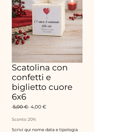
Scatolina con
confetti e
biglietto cuore
6x6
Standardpreis
Sale-
 5,00 € 
4,00 €
Preis
Sconto 20%
Scrivi qui nome data e tipologia