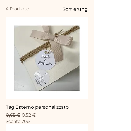
4 Produkte
Sortierung
Tag Esterno personalizzato
Standardpreis
Sale-Preis
0,65 €
0,52 €
Sconto 20%