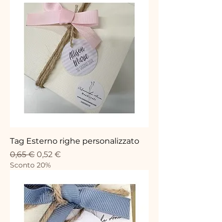
Tag Esterno righe personalizzato
Standardpreis
Sale-Preis
0,65 €
0,52 €
Sconto 20%