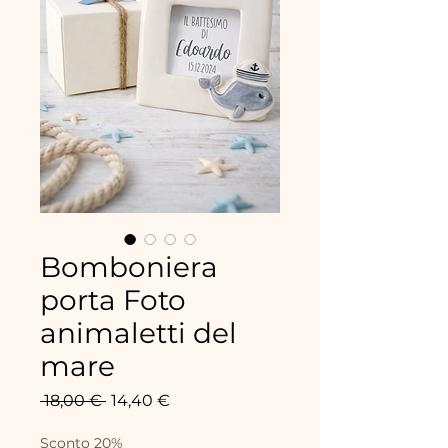
Bomboniera
porta Foto
animaletti del
mare
Standardpreis
Sale-
 18,00 € 
14,40 €
Preis
Sconto 20%