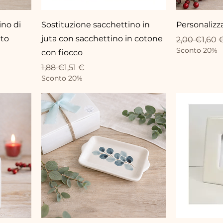
no di
Sostituzione sacchettino in
Personalizz
lto
juta con sacchettino in cotone
Prix original
Prix promot
2,00 €
1,60 
Sconto 20%
con fiocco
Prix original
Prix promotionnel
1,88 €
1,51 €
Sconto 20%