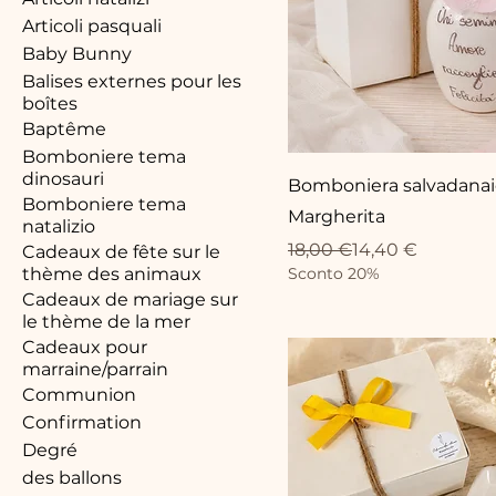
Articoli pasquali
Baby Bunny
Balises externes pour les
boîtes
Baptême
Bomboniere tema
dinosauri
Bomboniera salvadana
Bomboniere tema
Margherita
natalizio
Prix original
Prix promotionnel
18,00 €
14,40 €
Cadeaux de fête sur le
thème des animaux
Sconto 20%
Cadeaux de mariage sur
le thème de la mer
Cadeaux pour
marraine/parrain
Communion
Confirmation
Degré
des ballons