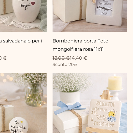
salvadanaio per i
Bomboniera porta Foto
mongolfiera rosa 11x11
ionnel
Prix original
Prix promotionnel
0 €
18,00 €
14,40 €
Sconto 20%