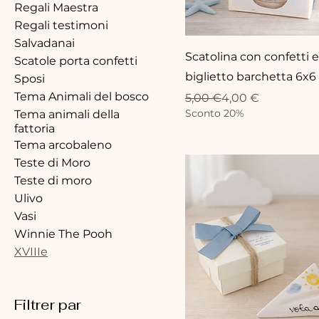
Regali Maestra
Regali testimoni
Salvadanai
Scatolina con confetti e
Scatole porta confetti
biglietto barchetta 6x6
Sposi
Tema Animali del bosco
Prix original
Prix promotionnel
5,00 €
4,00 €
Sconto 20%
Tema animali della
fattoria
Tema arcobaleno
Teste di Moro
Teste di moro
Ulivo
Vasi
Winnie The Pooh
XVIIIe
Filtrer par