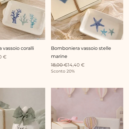
vassoio coralli
Bomboniera vassoio stelle
marine
ionnel
0 €
Prix original
Prix promotionnel
18,00 €
14,40 €
Sconto 20%