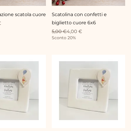
azione scatola cuore
Scatolina con confetti e
biglietto cuore 6x6
ionnel
€
Prix original
Prix promotionnel
5,00 €
4,00 €
Sconto 20%