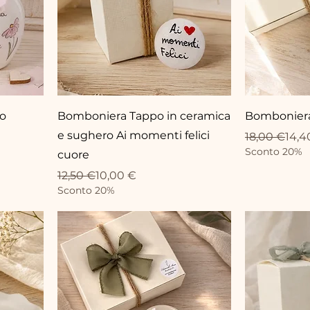
io
Bomboniera Tappo in ceramica
Bomboniera 
e sughero Ai momenti felici
Prix original
Prix promot
18,00 €
14,4
Sconto 20%
cuore
Prix original
Prix promotionnel
12,50 €
10,00 €
Sconto 20%