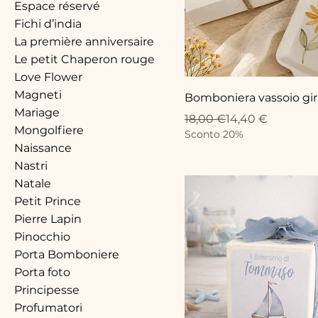
Espace réservé
Fichi d’india
La première anniversaire
Le petit Chaperon rouge
Love Flower
Magneti
Bomboniera vassoio gir
Mariage
Prix original
Prix promotionnel
18,00 €
14,40 €
Mongolfiere
Sconto 20%
Naissance
Nastri
Natale
Petit Prince
Pierre Lapin
Pinocchio
Porta Bomboniere
Porta foto
Principesse
Profumatori