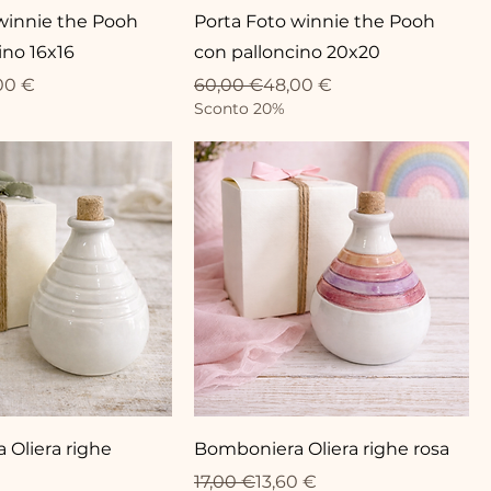
winnie the Pooh
Porta Foto winnie the Pooh
ino 16x16
con palloncino 20x20
ionnel
Prix original
Prix promotionnel
00 €
60,00 €
48,00 €
Sconto 20%
Oliera righe
Bomboniera Oliera righe rosa
Prix original
Prix promotionnel
17,00 €
13,60 €