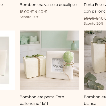
re
Bomboniera vassoio eucalipto
Porta Foto 
con pallonc
Prix original
Prix promotionnel
18,00 €
14,40 €
Sconto 20%
Prix original
Prix promot
50,00 €
40,
Sconto 20%
Bomboniera porta Foto
Bomboniera 
palloncino 11x11
bianca