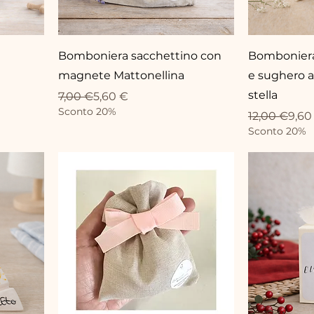
Bomboniera sacchettino con
Bomboniera
magnete Mattonellina
e sughero a
stella
Prix original
Prix promotionnel
7,00 €
5,60 €
Sconto 20%
Prix original
Prix promot
12,00 €
9,60
Sconto 20%