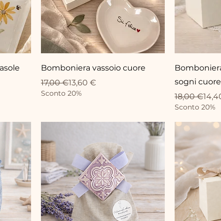
asole
Bomboniera vassoio cuore
Bomboniera 
sogni cuore
Prix original
Prix promotionnel
17,00 €
13,60 €
Sconto 20%
Prix original
Prix promot
18,00 €
14,4
Sconto 20%