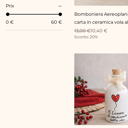
Prix
Bomboniera Aereoplani
0 €
60 €
carta in ceramica vola a
Prix original
Prix promotionnel
13,00 €
10,40 €
Sconto 20%