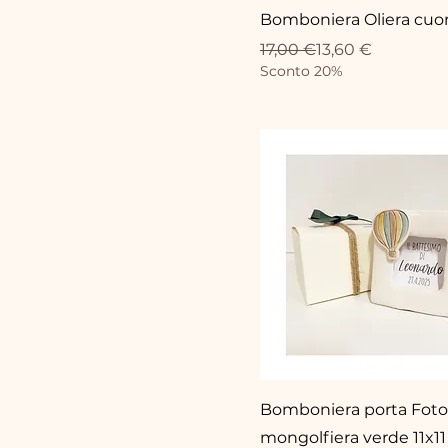
Bomboniera Oliera cuo
Prix original
Prix promotionnel
17,00 €
13,60 €
Sconto 20%
Bomboniera porta Foto
mongolfiera verde 11x11