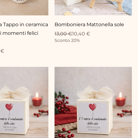
 Tappo in ceramica
Bomboniera Mattonella sole
i momenti felici
Prix original
Prix promotionnel
13,00 €
10,40 €
Sconto 20%
ionnel
 €