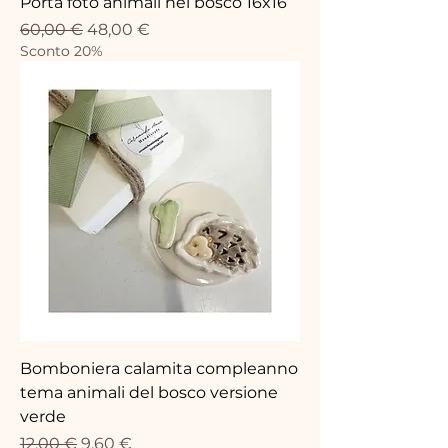
Porta foto animali nel bosco 16x16
Prix original
Prix promotionnel
60,00 €
48,00 €
Sconto 20%
Bomboniera calamita compleanno
tema animali del bosco versione
verde
Prix original
Prix promotionnel
12,00 €
9,60 €