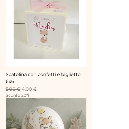
Scatolina con confetti e biglietto
6x6
Prix original
Prix promotionnel
5,00 €
4,00 €
Sconto 20%