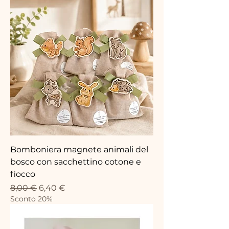
Bomboniera magnete animali del
bosco con sacchettino cotone e
fiocco
Prix original
Prix promotionnel
8,00 €
6,40 €
Sconto 20%