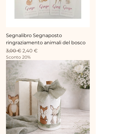
Segnalibro Segnaposto
ringraziamento animali del bosco
Prix original
Prix promotionnel
3,00 €
2,40 €
Sconto 20%