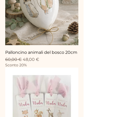
Palloncino animali del bosco 20cm
Prix original
Prix promotionnel
60,00 €
48,00 €
Sconto 20%