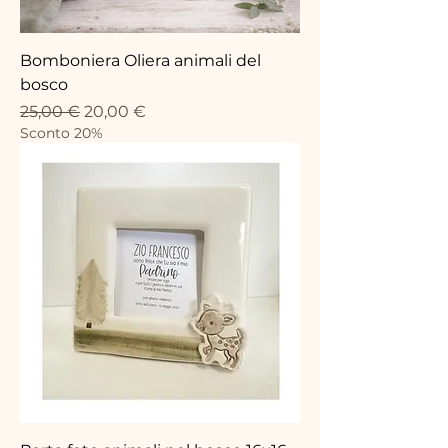
Bomboniera Oliera animali del
bosco
Prix original
Prix promotionnel
25,00 €
20,00 €
Sconto 20%