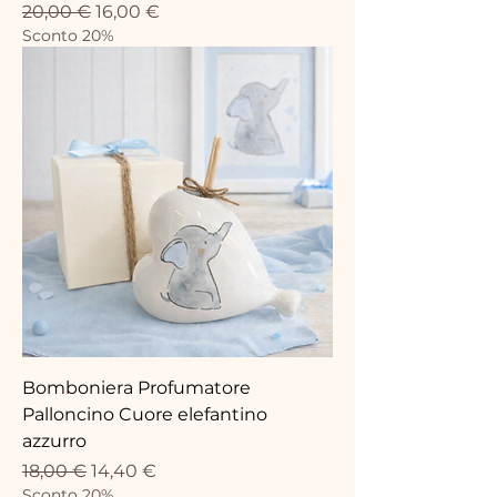
Prix original
Prix promotionnel
20,00 €
16,00 €
Sconto 20%
Bomboniera Profumatore
Palloncino Cuore elefantino
azzurro
Prix original
Prix promotionnel
18,00 €
14,40 €
Sconto 20%