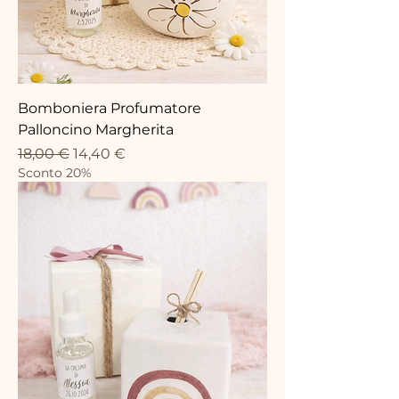
Bomboniera Profumatore
Palloncino Margherita
Prix original
Prix promotionnel
18,00 €
14,40 €
Sconto 20%