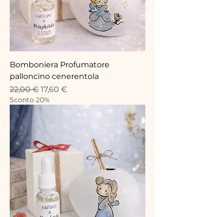
Bomboniera Profumatore
palloncino cenerentola
Prix original
Prix promotionnel
22,00 €
17,60 €
Sconto 20%