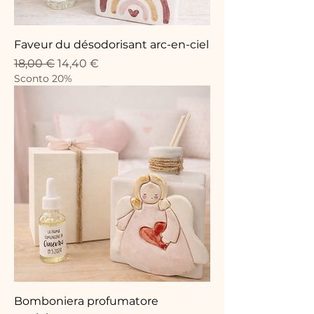
Faveur du désodorisant arc-en-ciel
Prix original
Prix promotionnel
18,00 €
14,40 €
Sconto 20%
Bomboniera profumatore