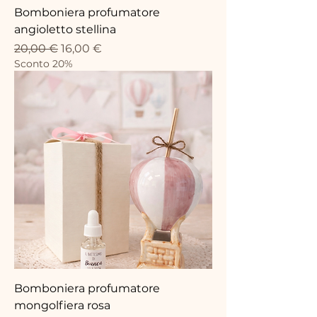
Bomboniera profumatore
angioletto stellina
Prix original
Prix promotionnel
20,00 €
16,00 €
Sconto 20%
Bomboniera profumatore
mongolfiera rosa