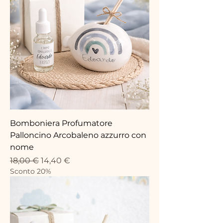
Bomboniera Profumatore
Palloncino Arcobaleno azzurro con
nome
Prix original
Prix promotionnel
18,00 €
14,40 €
Sconto 20%