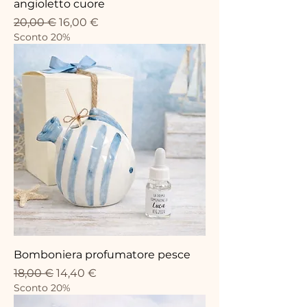
angioletto cuore
Prix original
Prix promotionnel
20,00 €
16,00 €
Sconto 20%
Bomboniera profumatore pesce
Prix original
Prix promotionnel
18,00 €
14,40 €
Sconto 20%