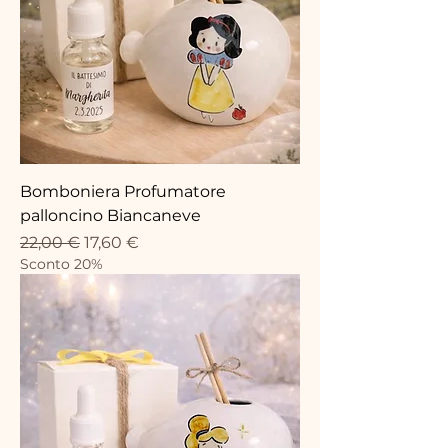
Bomboniera Profumatore
palloncino Biancaneve
Prix original
Prix promotionnel
22,00 €
17,60 €
Sconto 20%