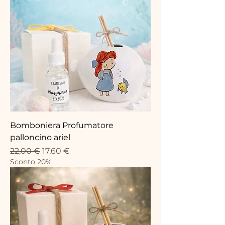
Bomboniera Profumatore
palloncino ariel
Prix original
Prix promotionnel
22,00 €
17,60 €
Sconto 20%