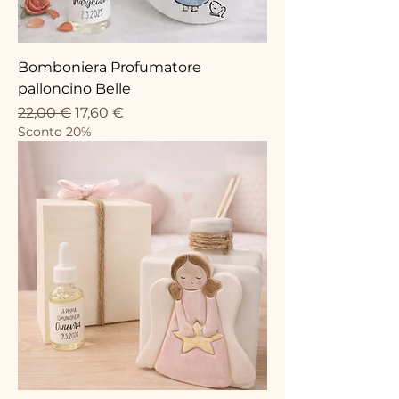
Bomboniera Profumatore
palloncino Belle
Prix original
Prix promotionnel
22,00 €
17,60 €
Sconto 20%