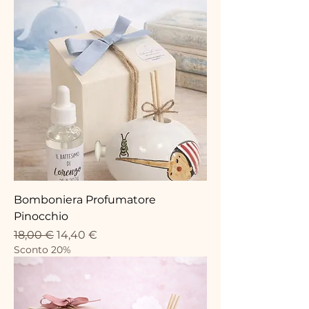
Bomboniera Profumatore
Pinocchio
Prix original
Prix promotionnel
18,00 €
14,40 €
Sconto 20%