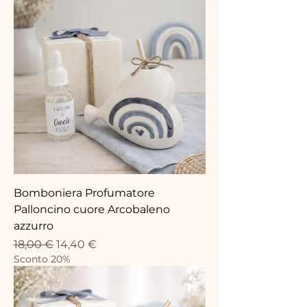
Bomboniera Profumatore
Palloncino cuore Arcobaleno
azzurro
Prix original
Prix promotionnel
18,00 €
14,40 €
Sconto 20%