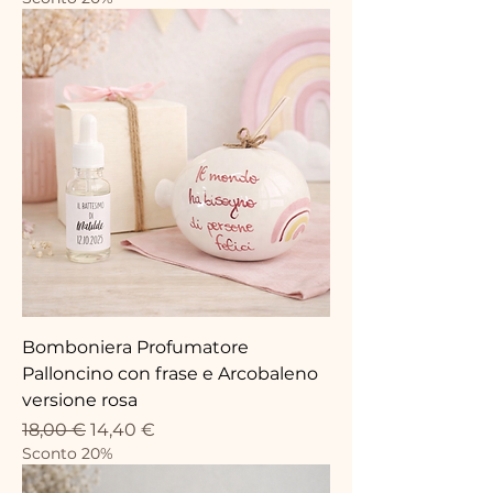
Bomboniera Profumatore
Palloncino con frase e Arcobaleno
versione rosa
Prix original
Prix promotionnel
18,00 €
14,40 €
Sconto 20%