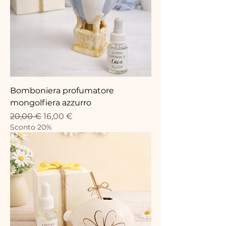
Bomboniera profumatore
mongolfiera azzurro
Prix original
Prix promotionnel
20,00 €
16,00 €
Sconto 20%