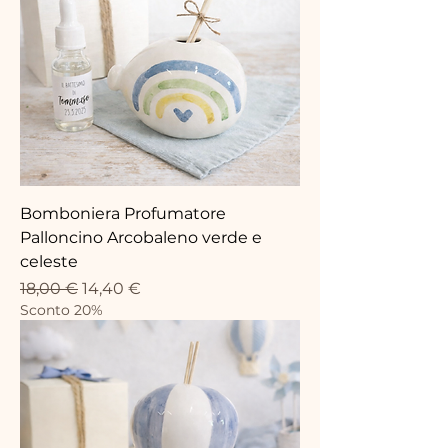
Bomboniera Profumatore
Palloncino Arcobaleno verde e
celeste
Prix original
Prix promotionnel
18,00 €
14,40 €
Sconto 20%