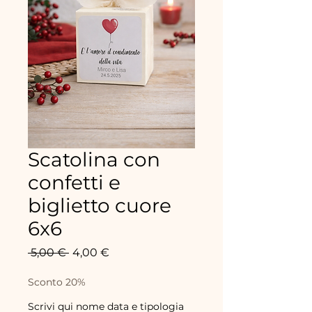
Scatolina con
confetti e
biglietto cuore
6x6
Prix
Prix
 5,00 € 
4,00 €
original
promotionnel
Sconto 20%
Scrivi qui nome data e tipologia