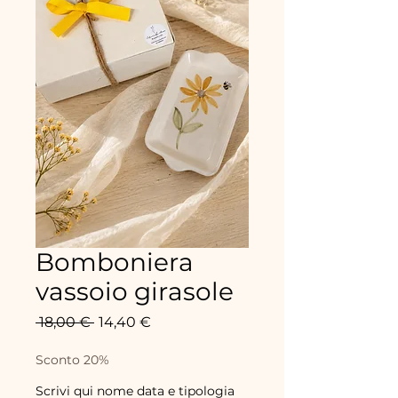
Bomboniera
vassoio girasole
Prix
Prix
 18,00 € 
14,40 €
original
promotionnel
Sconto 20%
Scrivi qui nome data e tipologia