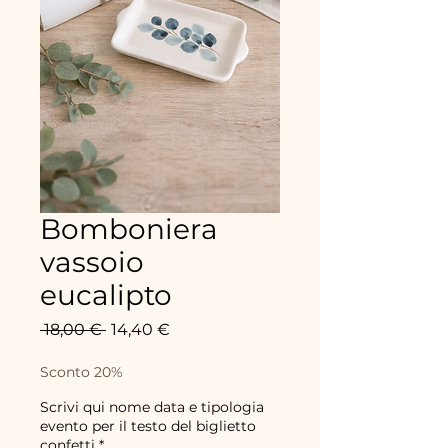
Bomboniera
vassoio
eucalipto
Prix
Prix
 18,00 € 
14,40 €
original
promotionnel
Sconto 20%
Scrivi qui nome data e tipologia
evento per il testo del biglietto
confetti
*