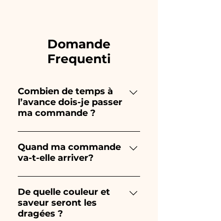
Domande
Frequenti
Combien de temps à
l’avance dois-je passer
ma commande ?
Ceramiche Ania crée et peint
entièrement à la main, donc
Quand ma commande
va-t-elle arriver?
leur création prend beaucoup
de temps ! Le timing dépend
La réception de la commande
du type d'article et de la
est garantie 10/15 jours avant
De quelle couleur et
quantité, nous vous
saveur seront les
l'événement.
recommandons donc toujours
dragées ?
de passer votre commande 1/2