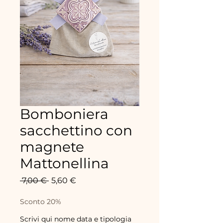
Bomboniera
sacchettino con
magnete
Mattonellina
Prix
Prix
 7,00 € 
5,60 €
original
promotionnel
Sconto 20%
Scrivi qui nome data e tipologia