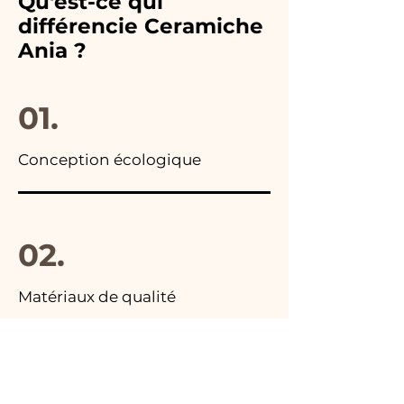
Qu'est-ce qui
toutes les publicités de nos
remplacerons
différencie Ceramiche
articles, vous trouverez la
immédiatement !
Ania ?
photo du colis final.
01.
Conception écologique
02.
Matériaux de qualité
03.