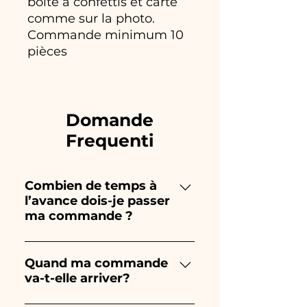
boîte à confettis et carte
comme sur la photo.
Commande minimum 10
pièces
Domande
Frequenti
Combien de temps à
l’avance dois-je passer
ma commande ?
Ceramiche Ania crée et peint
entièrement à la main, donc
Quand ma commande
va-t-elle arriver?
leur création prend beaucoup
de temps ! Le timing dépend