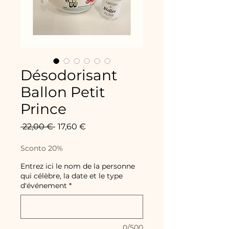
Désodorisant
Ballon Petit
Prince
Prix
Prix
 22,00 € 
17,60 €
original
promotionnel
Sconto 20%
Entrez ici le nom de la personne
qui célèbre, la date et le type
d'événement
*
0/500