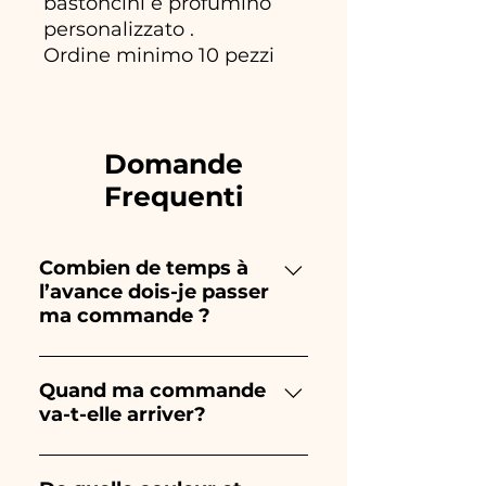
bastoncini e profumino
personalizzato .
Ordine minimo 10 pezzi
Domande
Frequenti
Combien de temps à
l’avance dois-je passer
ma commande ?
Ceramiche Ania crée et peint
entièrement à la main, donc
Quand ma commande
va-t-elle arriver?
leur création prend beaucoup
de temps ! Le timing dépend
La réception de la commande
du type d'article et de la