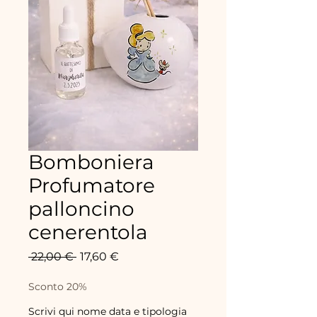
Bomboniera
Profumatore
palloncino
cenerentola
Prix
Prix
 22,00 € 
17,60 €
original
promotionnel
Sconto 20%
Scrivi qui nome data e tipologia