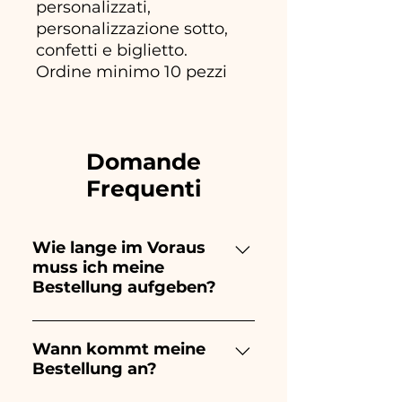
personalizzati,
personalizzazione sotto,
confetti e biglietto.
Ordine minimo 10 pezzi
Domande
Frequenti
Wie lange im Voraus
muss ich meine
Bestellung aufgeben?
Ceramiche Ania kreiert und
bemalt vollständig von Hand,
Wann kommt meine
Bestellung an?
daher dauert ihre Herstellung
lange! Der Zeitpunkt hängt