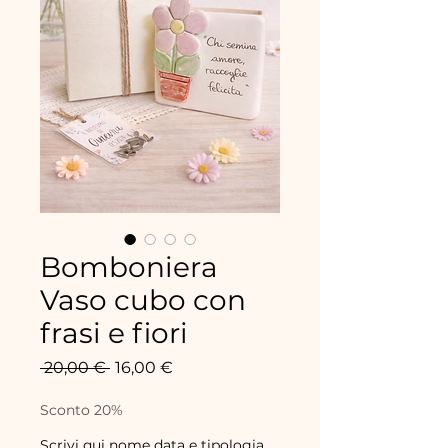
Bomboniera
Vaso cubo con
frasi e fiori
Standardpreis
Sale-
 20,00 € 
16,00 €
Preis
Sconto 20%
Scrivi qui nome data e tipologia