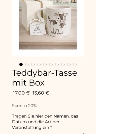
Teddybär-Tasse
mit Box
Standardpreis
Sale-
 17,00 € 
13,60 €
Preis
Sconto 20%
Tragen Sie hier den Namen, das
Datum und die Art der
Veranstaltung ein
*