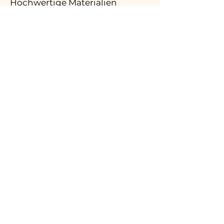
Hochwertige Materialien
03.
Hergestellt in Italien
04.
Handgefertigt
05.