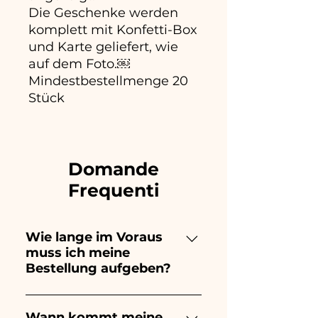
Die Geschenke werden
komplett mit Konfetti-Box
und Karte geliefert, wie
auf dem Foto.￼
Mindestbestellmenge 20
Stück
Domande
Frequenti
Wie lange im Voraus
muss ich meine
Bestellung aufgeben?
Ceramiche Ania kreiert und
bemalt vollständig von Hand,
Wann kommt meine