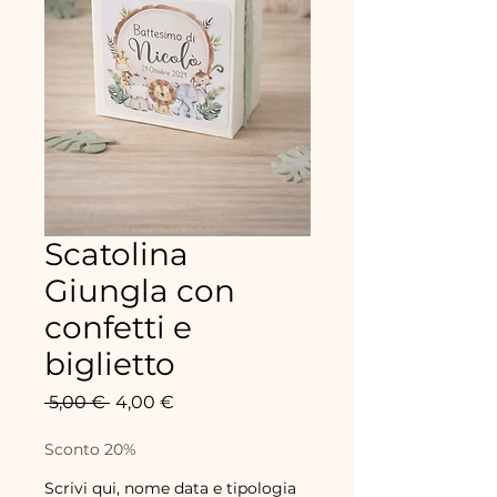
Scatolina
Giungla con
confetti e
biglietto
Standardpreis
Sale-
 5,00 € 
4,00 €
Preis
Sconto 20%
Scrivi qui, nome data e tipologia