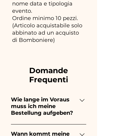
nome data e tipologia
evento.
Ordine minimo 10 pezzi.
(Articolo acquistabile solo
abbinato ad un acquisto
di Bomboniere)
Domande
Frequenti
Wie lange im Voraus
muss ich meine
Bestellung aufgeben?
Ceramiche Ania kreiert und
bemalt vollständig von Hand,
Wann kommt meine