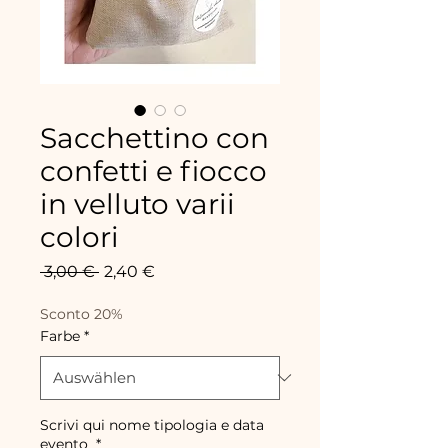
Sacchettino con
confetti e fiocco
in velluto varii
colori
Standardpreis
Sale-
 3,00 € 
2,40 €
Preis
Sconto 20%
Farbe
*
Scrivi qui nome tipologia e data
evento
*