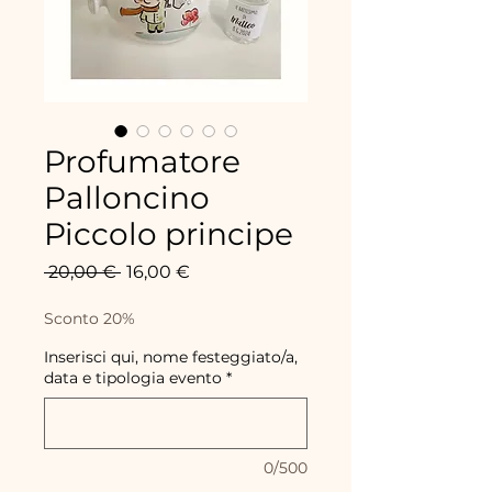
Profumatore
Palloncino
Piccolo principe
Standardpreis
Sale-
 20,00 € 
16,00 €
Preis
Sconto 20%
Inserisci qui, nome festeggiato/a,
data e tipologia evento
*
0/500