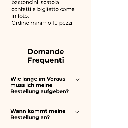
bastoncini, scatola
confetti e biglietto come
in foto.
Ordine minimo 10 pezzi
Domande
Frequenti
Wie lange im Voraus
muss ich meine
Bestellung aufgeben?
Ceramiche Ania kreiert und
bemalt vollständig von Hand,
Wann kommt meine
Bestellung an?
daher dauert ihre Herstellung
lange! Der Zeitpunkt hängt