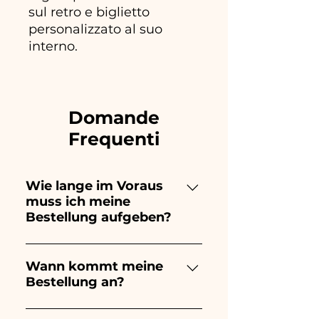
sul retro e biglietto
personalizzato al suo
interno.
Domande
Frequenti
Wie lange im Voraus
muss ich meine
Bestellung aufgeben?
Ceramiche Ania kreiert und
bemalt vollständig von Hand,
Wann kommt meine
Bestellung an?
daher dauert ihre Herstellung
lange! Der Zeitpunkt hängt
Der Eingang der Bestellung ist
von der Art des Artikels und