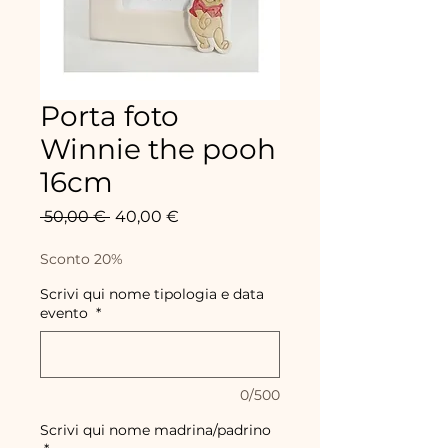
Porta foto
Winnie the pooh
16cm
Standardpreis
Sale-
 50,00 € 
40,00 €
Preis
Sconto 20%
Scrivi qui nome tipologia e data
evento
*
0/500
Scrivi qui nome madrina/padrino