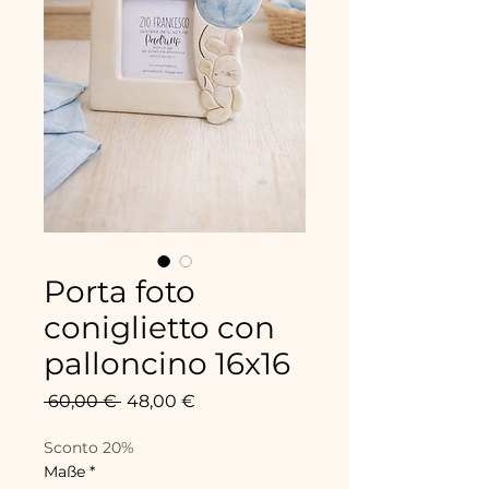
Porta foto
coniglietto con
palloncino 16x16
Standardpreis
Sale-
 60,00 € 
48,00 €
Preis
Sconto 20%
Maße
*