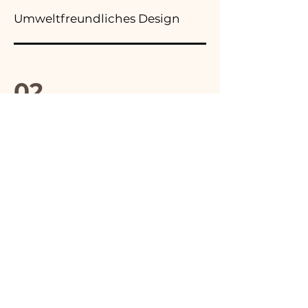
Umweltfreundliches Design
02.
Hochwertige Materialien
03.
Hergestellt in Italien
04.