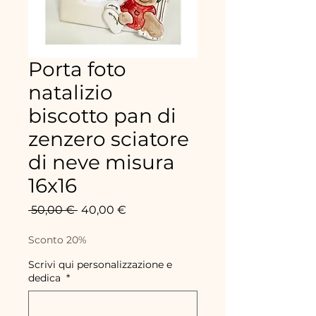
Porta foto
natalizio
biscotto pan di
zenzero sciatore
di neve misura
16x16
Standardpreis
Sale-
 50,00 € 
40,00 €
Preis
Sconto 20%
Scrivi qui personalizzazione e
dedica
*