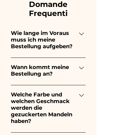
Domande
Frequenti
Wie lange im Voraus
muss ich meine
Bestellung aufgeben?
Ceramiche Ania kreiert und
bemalt vollständig von Hand,
Wann kommt meine
Bestellung an?
daher dauert ihre Herstellung
lange! Der Zeitpunkt hängt
Der Eingang der Bestellung ist
von der Art des Artikels und
10/15 Tage vor der
Welche Farbe und
der Menge ab. Wir empfehlen
welchen Geschmack
Veranstaltung garantiert.
daher, Ihre Bestellung immer
werden die
1/2 Monate vor Ihrer
gezuckerten Mandeln
Veranstaltung aufzugeben.
haben?
Wenn Ihre Veranstaltung vor
den angegebenen Zeiten
Der Geschmack der