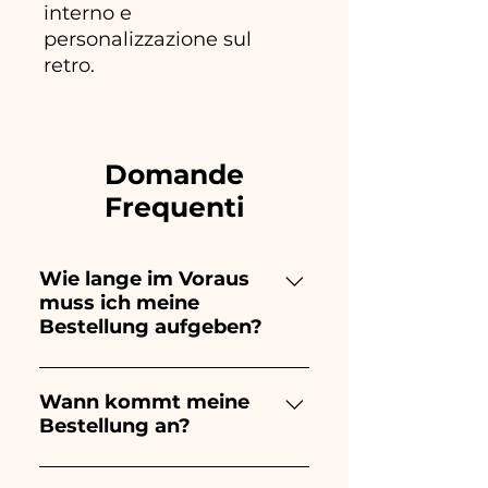
interno e
personalizzazione sul
retro.
Domande
Frequenti
Wie lange im Voraus
muss ich meine
Bestellung aufgeben?
Ceramiche Ania kreiert und
bemalt vollständig von Hand,
Wann kommt meine
Bestellung an?
daher dauert ihre Herstellung
lange! Der Zeitpunkt hängt
Der Eingang der Bestellung ist
von der Art des Artikels und