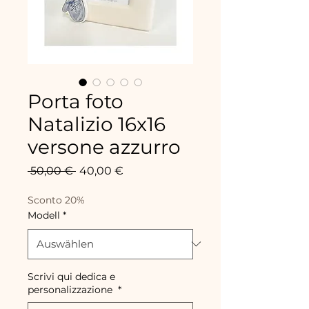
Porta foto
Natalizio 16x16
versone azzurro
Standardpreis
Sale-
 50,00 € 
40,00 €
Preis
Sconto 20%
Modell
*
Scrivi qui dedica e
personalizzazione
*