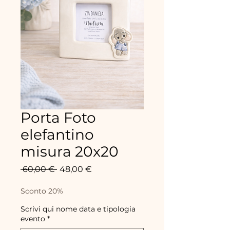
Porta Foto
elefantino
misura 20x20
Standardpreis
Sale-
 60,00 € 
48,00 €
Preis
Sconto 20%
Scrivi qui nome data e tipologia
evento
*