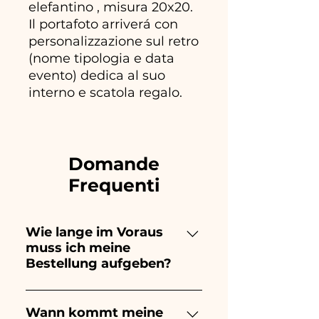
elefantino , misura 20x20.
Il portafoto arriverá con
personalizzazione sul retro
(nome tipologia e data
evento) dedica al suo
interno e scatola regalo.
Domande
Frequenti
Wie lange im Voraus
muss ich meine
Bestellung aufgeben?
Ceramiche Ania kreiert und
bemalt vollständig von Hand,
Wann kommt meine