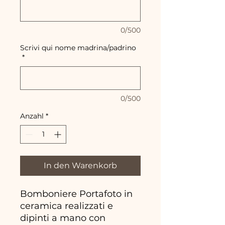
0/500
Scrivi qui nome madrina/padrino
*
0/500
Anzahl
*
In den Warenkorb
Bomboniere Portafoto in
ceramica realizzati e
dipinti a mano con