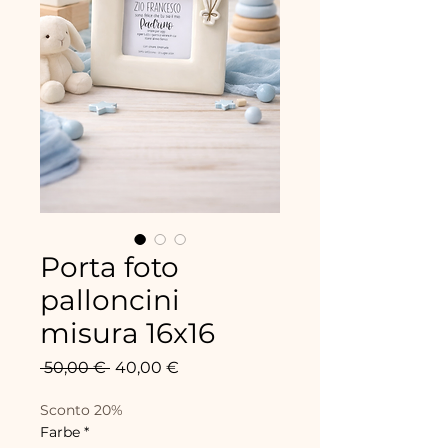
Porta foto
palloncini
misura 16x16
Standardpreis
Sale-
 50,00 € 
40,00 €
Preis
Sconto 20%
Farbe
*