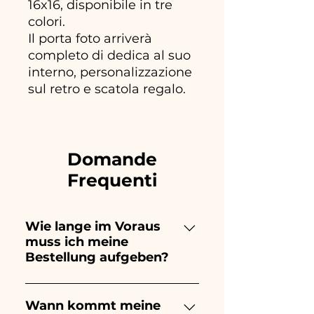
16x16, disponibile in tre
colori.
Il porta foto arriverà
completo di dedica al suo
interno, personalizzazione
sul retro e scatola regalo.
Domande
Frequenti
Wie lange im Voraus
muss ich meine
Bestellung aufgeben?
Ceramiche Ania kreiert und
bemalt vollständig von Hand,
Wann kommt meine