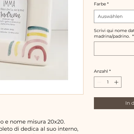
Farbe
*
Auswählen
Scrivi qui nome da
madrina/padrino.
*
Anzahl
*
In 
no e nome misura 20x20.
pleto di dedica al suo interno,