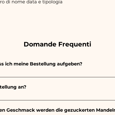
tro di nome data e tipologia
Domande Frequenti
s ich meine Bestellung aufgeben?
emalt vollständig von Hand, daher dauert ihre Herstell
ls und der Menge ab. Wir empfehlen daher, Ihre Bestell
ellung an?
ben. Wenn Ihre Veranstaltung vor den angegebenen Zeit
formationen anzufordern!
t 10/15 Tage vor der Veranstaltung garantiert.
en Geschmack werden die gezuckerten Mandel