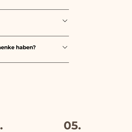
ert je nach Art der
 eines kleinen Mädchens wird
ochzeit wird es weiß sein -
estellungen kümmern müssen.
s beschädigten Artikels auf
henke haben?
evorzugung an, außerdem
.
05.