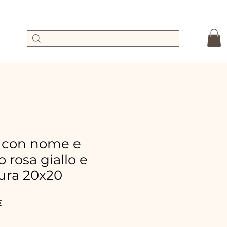
o con nome e
 rosa giallo e
ura 20x20
dpreis
Sale-
€
Preis