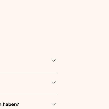
ung lange! Der Zeitpunkt
ung immer 1/2 Monate vor
en stattfindet, kontaktieren
n haben?