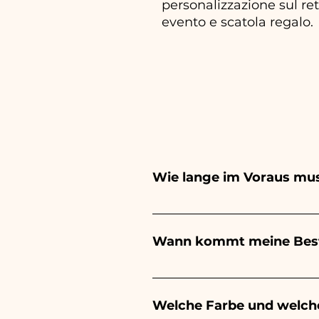
personalizzazione sul re
evento e scatola regalo.
Wie lange im Voraus mus
Ceramiche Ania kreiert und b
hängt von der Art des Artike
Wann kommt meine Best
Ihrer Veranstaltung aufzuge
Sie uns, um detailliertere In
Der Eingang der Bestellung is
Welche Farbe und welch