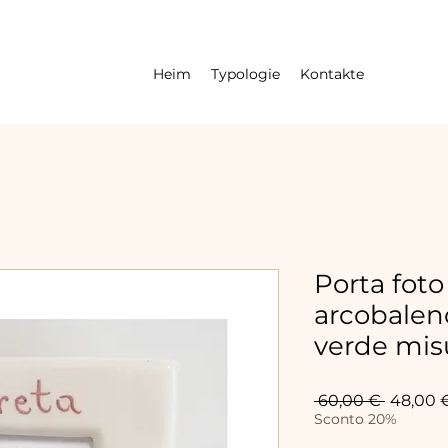
Heim
Typologie
Kontakte
Porta fot
arcobaleno
verde mis
Standar
 60,00 € 
48,00 
Sconto 20%