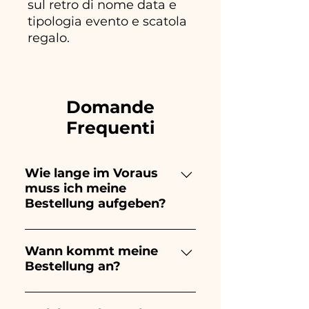
sul retro di nome data e
tipologia evento e scatola
regalo.
Domande
Frequenti
Wie lange im Voraus
muss ich meine
Bestellung aufgeben?
Ceramiche Ania kreiert und
bemalt vollständig von Hand,
Wann kommt meine
Bestellung an?
daher dauert ihre Herstellung
lange! Der Zeitpunkt hängt
Der Eingang der Bestellung ist
von der Art des Artikels und