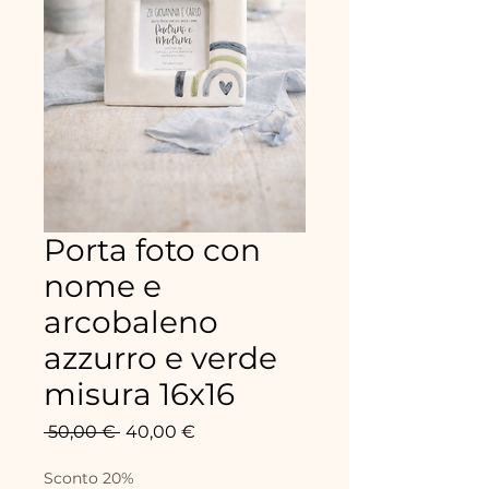
Porta foto con
nome e
arcobaleno
azzurro e verde
misura 16x16
Standardpreis
Sale-
 50,00 € 
40,00 €
Preis
Sconto 20%