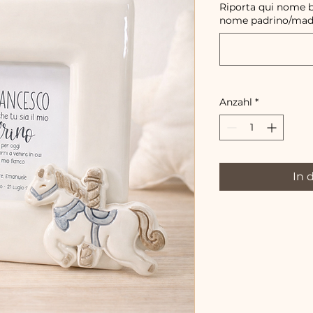
Riporta qui nome b
nome padrino/mad
Anzahl
*
In 