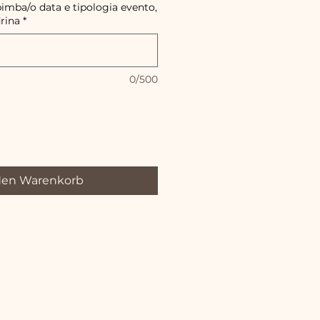
imba/o data e tipologia evento,
rina
*
0/500
den Warenkorb