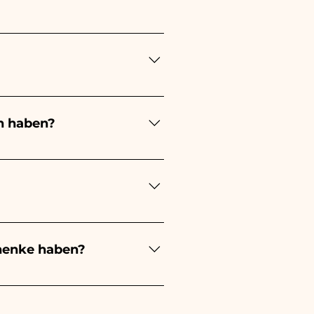
ung lange! Der Zeitpunkt
ung immer 1/2 Monate vor
en stattfindet, kontaktieren
n haben?
ert je nach Art der
 eines kleinen Mädchens wird
ochzeit wird es weiß sein -
estellungen kümmern müssen.
s beschädigten Artikels auf
henke haben?
evorzugung an, außerdem