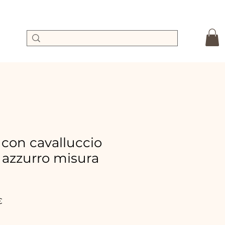
 con cavalluccio
 azzurro misura
dpreis
Sale-
€
Preis