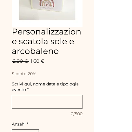
Personalizzazion
e scatola sole e
arcobaleno
Standardpreis
Sale-
 2,00 € 
1,60 €
Preis
Sconto 20%
Scrivi qui, nome data e tipologia
evento
*
0/500
Anzahl
*