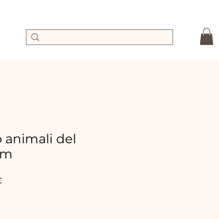
 animali del
cm
dpreis
Sale-
€
Preis