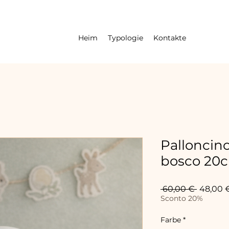
Heim
Typologie
Kontakte
Palloncino
bosco 20
Standar
 60,00 € 
48,00 
Sconto 20%
Farbe
*