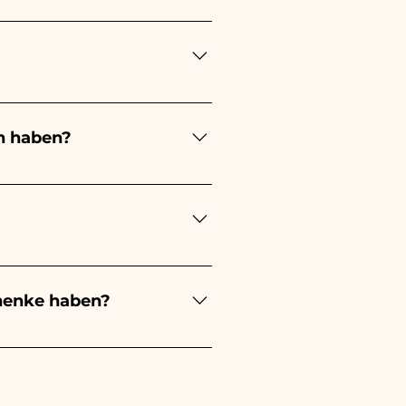
ung lange! Der Zeitpunkt
ung immer 1/2 Monate vor
en stattfindet, kontaktieren
n haben?
ert je nach Art der
 eines kleinen Mädchens wird
ochzeit wird es weiß sein -
estellungen kümmern müssen.
s beschädigten Artikels auf
henke haben?
evorzugung an, außerdem