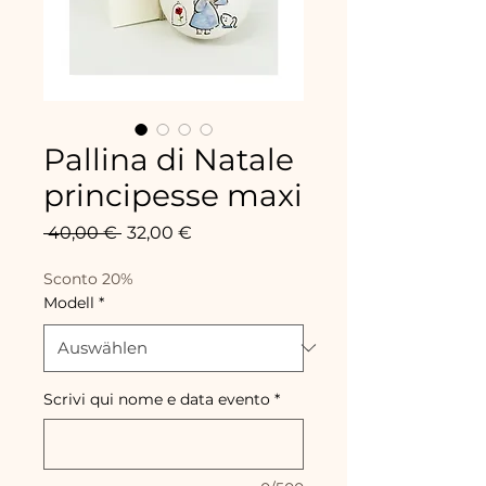
Pallina di Natale
principesse maxi
Standardpreis
Sale-
 40,00 € 
32,00 €
Preis
Sconto 20%
Modell
*
Scrivi qui nome e data evento
*