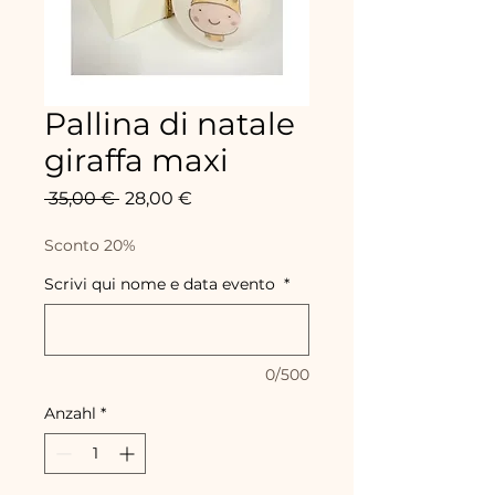
Pallina di natale
giraffa maxi
Standardpreis
Sale-
 35,00 € 
28,00 €
Preis
Sconto 20%
Scrivi qui nome e data evento
*
0/500
Anzahl
*