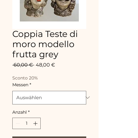
Coppia Teste di
moro modello
frutta grey
Standardpreis
Sale-
 60,00 € 
48,00 €
Preis
Sconto 20%
Messen
*
Anzahl
*