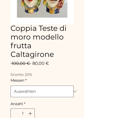
Coppia Teste di
moro modello
frutta
Caltagirone
Standardpreis
Sale-
 100,00 € 
80,00 €
Preis
Sconto 20%
Messen
*
Anzahl
*