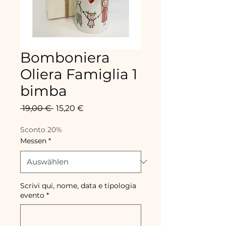
Bomboniera
Oliera Famiglia 1
bimba
Standardpreis
Sale-
 19,00 € 
15,20 €
Preis
Sconto 20%
Messen
*
Scrivi qui, nome, data e tipologia
evento
*