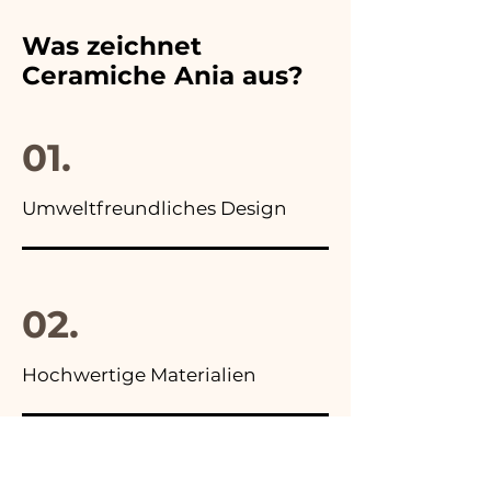
der gewählten
unsere Nummer und wir
Hochzeitsbevorzugung an,
werden ihn umgehend
Was zeichnet
außerdem finden Sie in allen
ersetzen!
Ceramiche Ania aus?
Anzeigen unserer Artikel das
Foto der Endverpackung
01.
Umweltfreundliches Design
02.
Hochwertige Materialien
03.