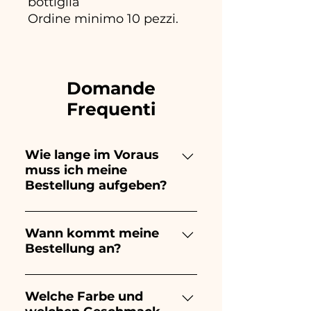
bottiglia
Ordine minimo 10 pezzi.
Domande
Frequenti
Wie lange im Voraus
muss ich meine
Bestellung aufgeben?
Ceramiche Ania kreiert und
bemalt vollständig von Hand,
Wann kommt meine
Bestellung an?
daher dauert ihre Herstellung
lange! Der Zeitpunkt hängt
Der Eingang der Bestellung ist
von der Art des Artikels und
10/15 Tage vor der
Welche Farbe und
der Menge ab. Wir empfehlen