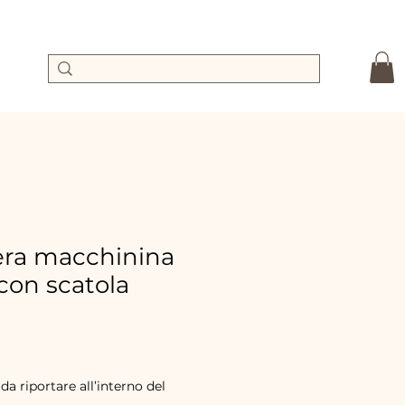
ra macchinina
on scatola
dpreis
ale-
reis
 da riportare all’interno del