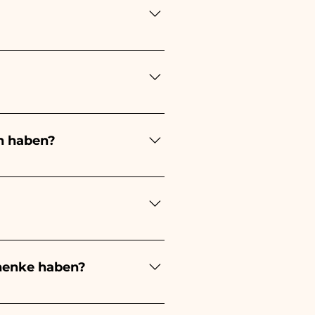
ung lange! Der Zeitpunkt
ung immer 1/2 Monate vor
en stattfindet, kontaktieren
n haben?
ert je nach Art der
 eines kleinen Mädchens wird
ochzeit wird es weiß sein -
estellungen kümmern müssen.
s beschädigten Artikels auf
henke haben?
evorzugung an, außerdem