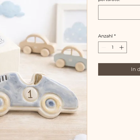
Anzahl
*
In 