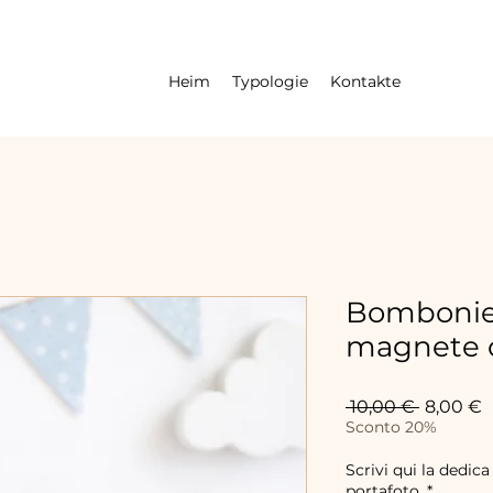
Heim
Typologie
Kontakte
Bombonie
magnete c
Standar
S
 10,00 € 
8,00 €
P
Sconto 20%
Scrivi qui la dedica
portafoto.
*