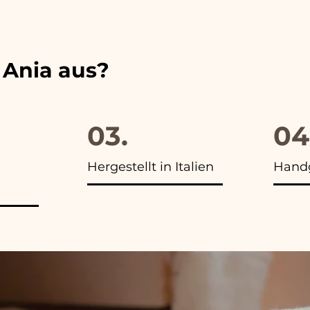
 unserer Artikel das Foto der Endverpackung
 Ania aus?
03.
04
Hergestellt in Italien
Handg