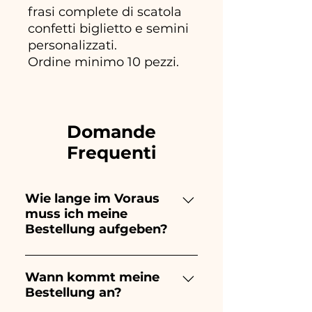
frasi complete di scatola
confetti biglietto e semini
personalizzati.
Ordine minimo 10 pezzi.
Domande
Frequenti
Wie lange im Voraus
muss ich meine
Bestellung aufgeben?
Ceramiche Ania kreiert und
bemalt vollständig von Hand,
Wann kommt meine
Bestellung an?
daher dauert ihre Herstellung
lange! Der Zeitpunkt hängt