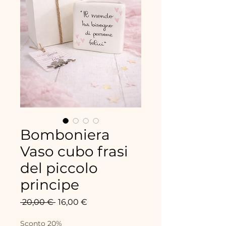
Bomboniera
Vaso cubo frasi
del piccolo
principe
Standardpreis
Sale-
 20,00 € 
16,00 €
Preis
Sconto 20%