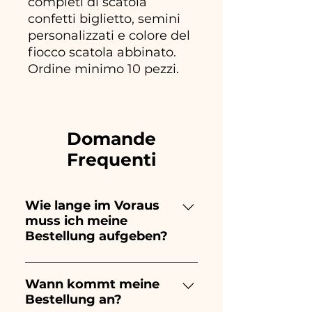
completi di scatola
confetti biglietto, semini
personalizzati e colore del
fiocco scatola abbinato.
Ordine minimo 10 pezzi.
Domande
Frequenti
Wie lange im Voraus
muss ich meine
Bestellung aufgeben?
Ceramiche Ania kreiert und
bemalt vollständig von Hand,
Wann kommt meine
Bestellung an?
daher dauert ihre Herstellung