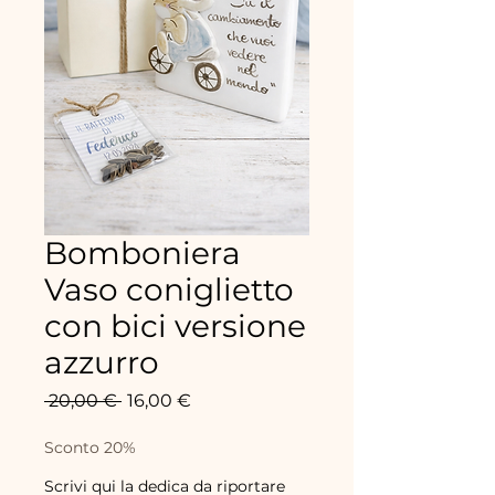
Bomboniera
Vaso coniglietto
con bici versione
azzurro
Standardpreis
Sale-
 20,00 € 
16,00 €
Preis
Sconto 20%
Scrivi qui la dedica da riportare