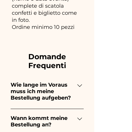
complete di scatola
confetti e biglietto come
in foto.
Ordine minimo 10 pezzi
Domande
Frequenti
Wie lange im Voraus
muss ich meine
Bestellung aufgeben?
Ceramiche Ania kreiert und
bemalt vollständig von Hand,
Wann kommt meine
Bestellung an?
daher dauert ihre Herstellung
lange! Der Zeitpunkt hängt