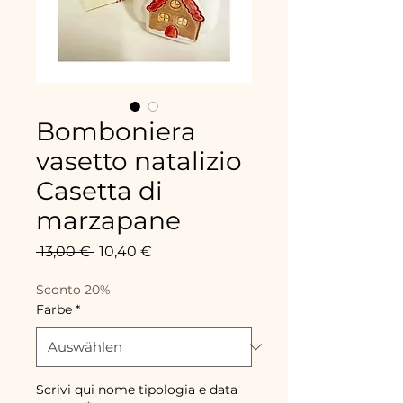
Bomboniera
vasetto natalizio
Casetta di
marzapane
Standardpreis
Sale-
 13,00 € 
10,40 €
Preis
Sconto 20%
Farbe
*
Scrivi qui nome tipologia e data