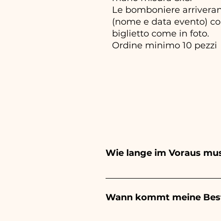
Le bomboniere arriveran
(nome e data evento) com
biglietto come in foto.
Ordine minimo 10 pezzi
Wie lange im Voraus mus
Ceramiche Ania kreiert und b
hängt von der Art des Artike
Wann kommt meine Best
Ihrer Veranstaltung aufzuge
Sie uns, um detailliertere In