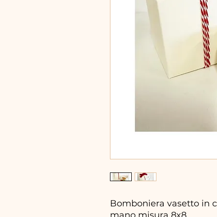
Bomboniera vasetto in ce
mano misura 8x8.