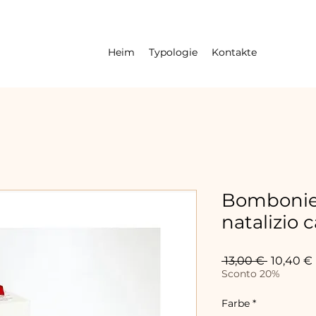
Heim
Typologie
Kontakte
Bombonier
natalizio c
Standard
 13,00 € 
10,40 €
Sconto 20%
Farbe
*