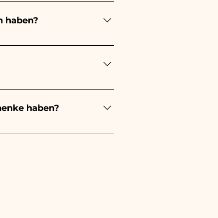
n haben?
ert je nach Art der
 eines kleinen Mädchens wird
ochzeit wird es weiß sein -
estellungen kümmern müssen.
s beschädigten Artikels auf
henke haben?
evorzugung an, außerdem