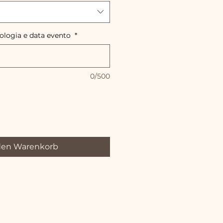
pologia e data evento
*
0/500
den Warenkorb