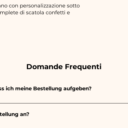
no con personalizzazione sotto
plete di scatola confetti e
Domande Frequenti
s ich meine Bestellung aufgeben?
emalt vollständig von Hand, daher dauert ihre Herstell
ls und der Menge ab. Wir empfehlen daher, Ihre Bestell
ellung an?
ben. Wenn Ihre Veranstaltung vor den angegebenen Zeit
formationen anzufordern!