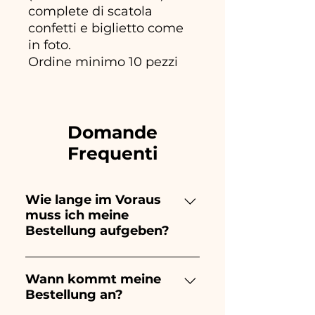
complete di scatola
confetti e biglietto come
in foto.
Ordine minimo 10 pezzi
Domande
Frequenti
Wie lange im Voraus
muss ich meine
Bestellung aufgeben?
Ceramiche Ania kreiert und
bemalt vollständig von Hand,
Wann kommt meine
Bestellung an?
daher dauert ihre Herstellung
lange! Der Zeitpunkt hängt