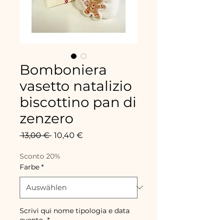
Bomboniera
vasetto natalizio
biscottino pan di
zenzero
Standardpreis
Sale-
 13,00 € 
10,40 €
Preis
Sconto 20%
Farbe
*
Scrivi qui nome tipologia e data
evento
*