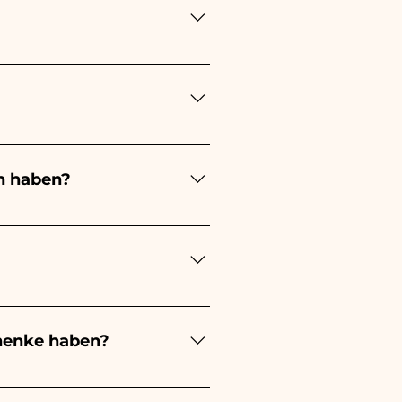
ung lange! Der Zeitpunkt
ung immer 1/2 Monate vor
en stattfindet, kontaktieren
n haben?
ert je nach Art der
 eines kleinen Mädchens wird
ochzeit wird es weiß sein -
estellungen kümmern müssen.
s beschädigten Artikels auf
henke haben?
evorzugung an, außerdem