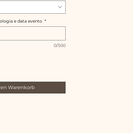
pologia e data evento
*
0/500
den Warenkorb