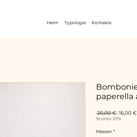
Heim
Typologie
Kontakte
Bombonier
paperella 
Standar
 20,00 € 
16,00 €
Sconto 20%
Messen
*