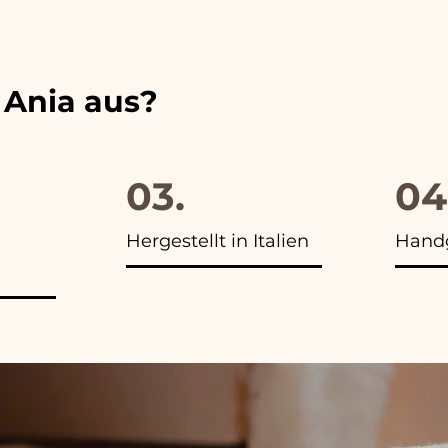
 unserer Artikel das Foto der Endverpackung
 Ania aus?
03.
04
Hergestellt in Italien
Handg