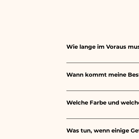
Wie lange im Voraus mus
Ceramiche Ania kreiert und b
hängt von der Art des Artike
Wann kommt meine Best
Ihrer Veranstaltung aufzuge
Sie uns, um detailliertere In
Der Eingang der Bestellung is
Welche Farbe und welch
Der Geschmack der gezuckerte
Veranstaltung: - Zur Geburt 
Was tun, wenn einige G
es rosa sein - Zur Taufe, zu