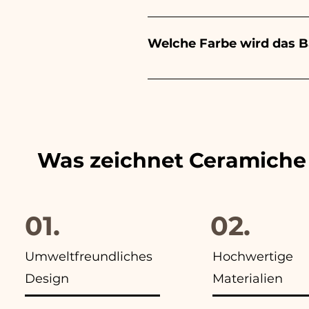
Für den Abschluss wird es rot
Wir sind seit vielen Jahren 
Wenn jedoch während des Tra
Welche Farbe wird das 
WhatsApp an unsere Nummer
Wir passen die Farben der 
finden Sie in allen Anzeigen
Was zeichnet Ceramiche
01.
02.
Umweltfreundliches
Hochwertige
Design
Materialien