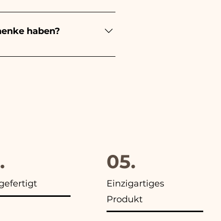
estellungen kümmern müssen.
s beschädigten Artikels auf
henke haben?
evorzugung an, außerdem
.
05.
efertigt
Einzigartiges
Produkt