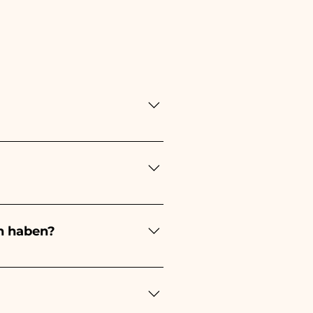
ung lange! Der Zeitpunkt
ung immer 1/2 Monate vor
en stattfindet, kontaktieren
n haben?
ert je nach Art der
 eines kleinen Mädchens wird
ochzeit wird es weiß sein -