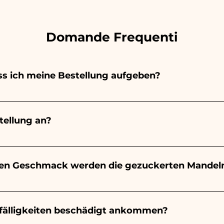
Domande Frequenti
s ich meine Bestellung aufgeben?
emalt vollständig von Hand, daher dauert ihre Herstell
ls und der Menge ab. Wir empfehlen daher, Ihre Bestell
ellung an?
ben. Wenn Ihre Veranstaltung vor den angegebenen Zeit
formationen anzufordern!
t 10/15 Tage vor der Veranstaltung garantiert.
en Geschmack werden die gezuckerten Mandel
n Mandeln wird immer mandelartig sein, die Farbe varii
eines kleinen Jungen wird es hellblau sein - Zur Geburt
efälligkeiten beschädigt ankommen?
m Geburtstag, zur Kommunion, zur Konfirmation und zur H