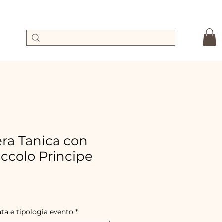
a Tanica con
Piccolo Principe
preis
ale-
reis
ata e tipologia evento
*