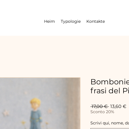
Heim
Typologie
Kontakte
Bombonier
frasi del 
Standard
S
 17,00 € 
13,60 €
P
Sconto 20%
Scrivi qui, nome, d