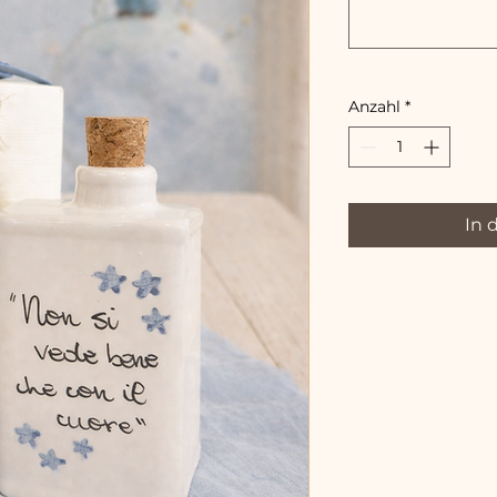
Anzahl
*
In 