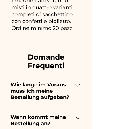
I magneti arriveranno
misti in quattro varianti
completi di sacchettino
con confetti e biglietto.
Ordine minimo 20 pezzi
Domande
Frequenti
Wie lange im Voraus
muss ich meine
Bestellung aufgeben?
Ceramiche Ania kreiert und
bemalt vollständig von Hand,
Wann kommt meine
Bestellung an?
daher dauert ihre Herstellung