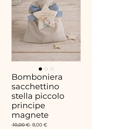
Bomboniera
sacchettino
stella piccolo
principe
magnete
Standardpreis
Sale-
 10,00 € 
8,00 €