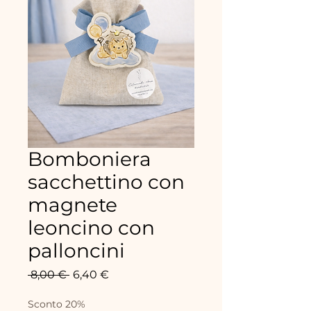
Bomboniera
sacchettino con
magnete
leoncino con
palloncini
Standardpreis
Sale-
 8,00 € 
6,40 €
Preis
Sconto 20%