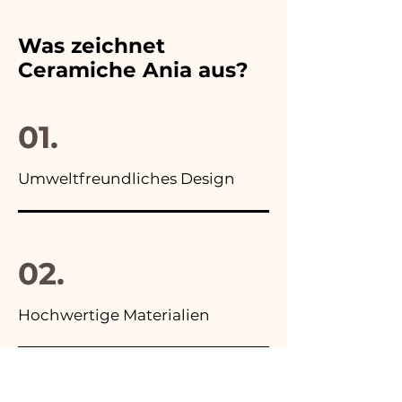
der gewählten
unsere Nummer und wir
Hochzeitsbevorzugung an,
werden ihn umgehend
Was zeichnet
außerdem finden Sie in allen
ersetzen!
Ceramiche Ania aus?
Anzeigen unserer Artikel das
Foto der Endverpackung
01.
Umweltfreundliches Design
02.
Hochwertige Materialien