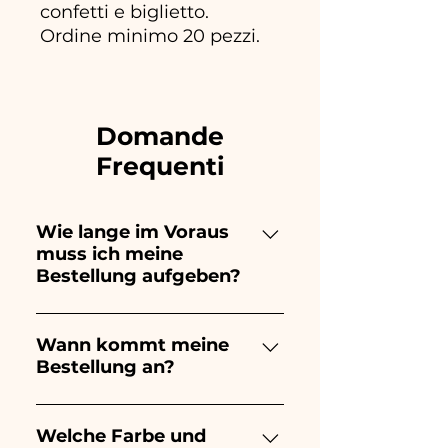
confetti e biglietto.
Ordine minimo 20 pezzi.
Domande
Frequenti
Wie lange im Voraus
muss ich meine
Bestellung aufgeben?
Ceramiche Ania kreiert und
bemalt vollständig von Hand,
Wann kommt meine
Bestellung an?
daher dauert ihre Herstellung
lange! Der Zeitpunkt hängt
Der Eingang der Bestellung ist
von der Art des Artikels und
10/15 Tage vor der
Welche Farbe und
der Menge ab. Wir empfehlen